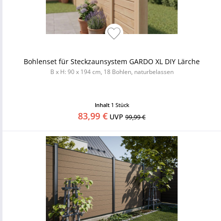
Bohlenset für Steckzaunsystem GARDO XL DIY Lärche
B x H: 90 x 194 cm, 18 Bohlen, naturbelassen
Inhalt
1 Stück
83,99 €
UVP
99,99 €