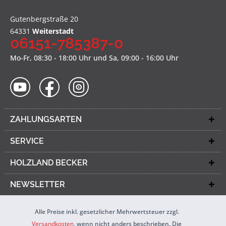
Gutenbergstraße 20
64331
Weiterstadt
06151-785387-0
Mo-Fr, 08:30 - 18:00 Uhr und Sa, 09:00 - 16:00 Uhr
ZAHLUNGSARTEN
SERVICE
HOLZLAND BECKER
NEWSLETTER
Alle Preise inkl. gesetzlicher Mehrwertsteuer zzgl.
Versandkosten
, wenn nicht anders beschrieben. Die