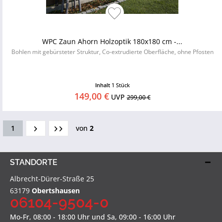
WPC Zaun Ahorn Holzoptik 180x180 cm -...
Bohlen mit gebürsteter Struktur, Co-extrudierte Oberfläche, ohne Pfosten
Inhalt
1 Stück
149,00 €
UVP
299,00 €
1
von
2
STANDORTE
Albrecht-Dürer-Straße 25
63179
Obertshausen
06104-9504-0
Mo-Fr, 08:00 - 18:00 Uhr und Sa, 09:00 - 16:00 Uhr