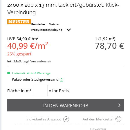
2400 x 200 x 13 mm, lackiert/gebürstet, Klick-
Verbindung
Hersteller
Meister
Produktbeschreibung
UVP
54,90 € /m²
1 (1,92 m²)
78,70 €
40,99 €/m²
25% gespart
inkl. MwSt.
zzgl. Versandkosten
Lieferzeit: 4 bis 6 Werktage
Paket- oder Stückgutversand
i
Fläche in m²
= Ihr Preis
IN DEN
WARENKORB
Individuelles Angebot
Auf den Merkzettel
Bewerten