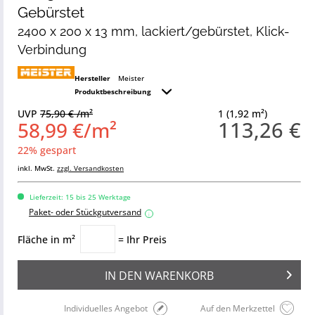
Gebürstet
2400 x 200 x 13 mm, lackiert/gebürstet, Klick-
Verbindung
Hersteller
Meister
Produktbeschreibung
UVP
75,90 € /m²
1 (1,92 m²)
113,26 €
58,99 €/m²
22% gespart
inkl. MwSt.
zzgl. Versandkosten
Lieferzeit: 15 bis 25 Werktage
Paket- oder Stückgutversand
i
Fläche in m²
= Ihr Preis
IN DEN
WARENKORB
Individuelles Angebot
Auf den Merkzettel