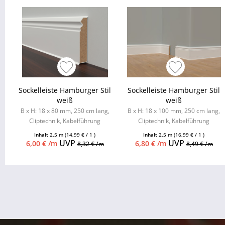
Sockelleiste Hamburger Stil
Sockelleiste Hamburger Stil
weiß
weiß
B x H: 18 x 80 mm, 250 cm lang,
B x H: 18 x 100 mm, 250 cm lang,
Cliptechnik, Kabelführung
Cliptechnik, Kabelführung
möglich, Leistenclips als
möglich, Leistenclips als
Inhalt
2.5 m
(14,99 € / 1 )
Inhalt
2.5 m
(16,99 € / 1 )
Zubehör...
Zubehör...
UVP
UVP
6,00 € /m
6,80 € /m
8,32 € /m
8,49 € /m