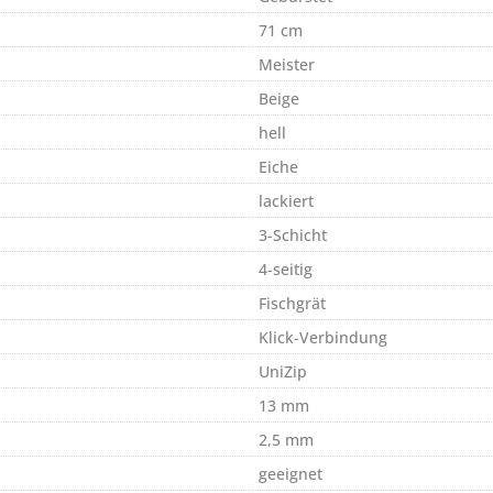
71 cm
Meister
Beige
hell
Eiche
lackiert
3-Schicht
4-seitig
Fischgrät
Klick-Verbindung
UniZip
13 mm
2,5 mm
geeignet