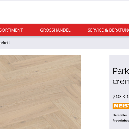
 SORTIMENT
GROSSHANDEL
SERVICE & BERATUN
arkett
Park
crem
710 x 
Hersteller
Produktbe