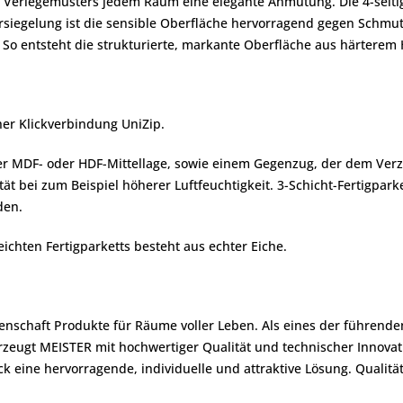
n Verlegemusters jedem Raum eine elegante Anmutung. Die 4-seiti
siegelung ist die sensible Oberfläche hervorragend gegen Schmut
So entsteht die strukturierte, markante Oberfläche aus härterem 
er Klickverbindung UniZip.
iner MDF- oder HDF-Mittellage, sowie einem Gegenzug, der dem Verz
 bei zum Beispiel höherer Luftfeuchtigkeit. 3-Schicht-Fertigpark
den.
ichten Fertigparketts besteht aus echter Eiche.
denschaft Produkte für Räume voller Leben. Als eines der führend
zeugt MEISTER mit hochwertiger Qualität und technischer Innova
 eine hervorragende, individuelle und attraktive Lösung. Qualit