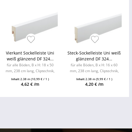
Vierkant Sockelleiste Uni
Steck-Sockelleiste Uni weiß
weiß glänzend DF 324...
glänzend DF 324...
für alle Böden, B x H: 18 x 50
für alle Böden, B x H: 16 x 60
mm, 238 cm lang, Cliptechnik,
mm, 238 cm lang, Cliptechnik,
Leistenclips als Zubehör
Leistenclips als Zubehör
Inhalt
2.38 m
(10,99 € / 1 )
Inhalt
2.38 m
(9,99 € / 1 )
erhältlich
erhältlich
4,62 € /m
4,20 € /m