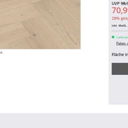
UVP
98,
70,9
28% ges
inkl. MwSt.
Lieferze
Paket-
Fläche i