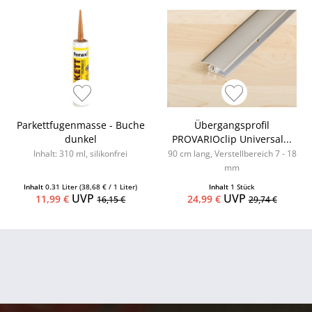
Parkettfugenmasse - Buche
Übergangsprofil
dunkel
PROVARIOclip Universal...
Inhalt: 310 ml, silikonfrei
90 cm lang, Verstellbereich 7 - 18
mm
Inhalt
0.31 Liter
(38,68 € / 1 Liter)
Inhalt
1 Stück
UVP
UVP
11,99 €
24,99 €
16,15 €
29,74 €