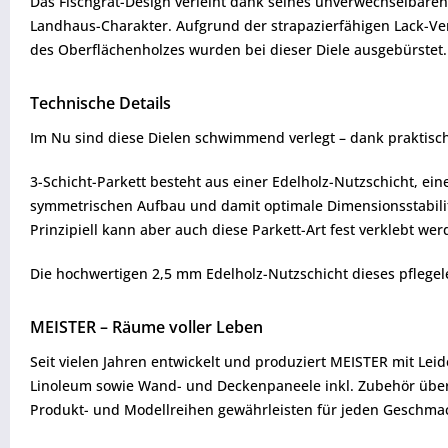
Das Fischgrät-Design verleiht dank seines unverwechselbare
Landhaus-Charakter. Aufgrund der strapazierfähigen Lack-Ver
des Oberflächenholzes wurden bei dieser Diele ausgebürstet. 
Technische Details
Im Nu sind diese Dielen schwimmend verlegt – dank praktisch
3-Schicht-Parkett besteht aus einer Edelholz-Nutzschicht, e
symmetrischen Aufbau und damit optimale Dimensionsstabilität
Prinzipiell kann aber auch diese Parkett-Art fest verklebt wer
Die hochwertigen 2,5 mm Edelholz-Nutzschicht dieses pflegele
MEISTER – Räume voller Leben
Seit vielen Jahren entwickelt und produziert MEISTER mit Lei
Linoleum sowie Wand- und Deckenpaneele inkl. Zubehör über
Produkt- und Modellreihen gewährleisten für jeden Geschmack