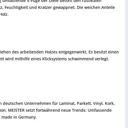
g umlaufende V-Fuge der Diele betont den rustikalen
z, Feuchtigkeit und Kratzer gewappnet. Die weichen Anteile
Holz.
iehen des arbeitenden Holzes entgegenwirkt. Es besitzt einen
ett wird mithilfe eines Klicksystems schwimmend verlegt.
en deutschen Unternehmen für Laminat, Parkett, Vinyl, Kork,
tion. MEISTER setzt fortwährend neue Trends: Umfassende
ät made in Germany.