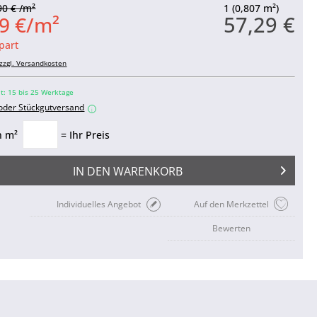
90 € /m²
1 (0,807 m²)
57,29 €
9 €/m²
part
zzgl. Versandkosten
it: 15 bis 25 Werktage
 oder Stückgutversand
i
n m²
= Ihr Preis
IN DEN
WARENKORB
Individuelles Angebot
Auf den Merkzettel
Bewerten