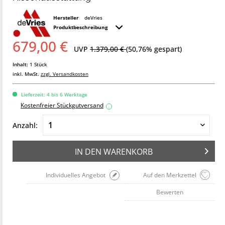
Hersteller
deVries
Produktbeschreibung
679,00 €
UVP
1.379,00 €
(50,76% gespart)
Inhalt:
1 Stück
inkl. MwSt.
zzgl. Versandkosten
Lieferzeit: 4 bis 6 Werktage
Kostenfreier Stückgutversand
i
Anzahl:
IN DEN
WARENKORB
Individuelles Angebot
Auf den Merkzettel
Bewerten