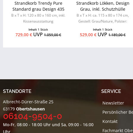
Strandkorb Trendy Pure
Strandkorb Lökken, Design
Standard grau Design 435
Grau, inkl. Schutzhülle
B x T x H: 120 x 80 x 160 cm, inkl.
B x T x H: ca. 115 x 80 x 174 cm,
Kissenausstattung
Gestell: Grau/Nature, Polster:
Grau/Hellgrau, Innen: Hellbraun
Inhalt
1 Stück
Inhalt
1 Stück
UVP
UVP
729,00 €
529,00 €
1.059,00 €
1.189,00 €
STANDORTE
SERVICE
Albrecht-Dürer-Straße 25
Newsletter
63179
Obertshausen
Persönlicher B
06104-9504-0
Kontakt
Mo-Fr, 08:00 - 18:00 Uhr und Sa, 09:00 - 16:00
Fachmarkt Obe
Uhr