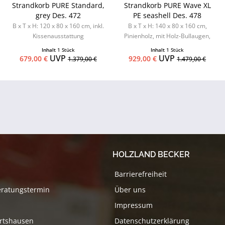
Strandkorb PURE Standard,
Strandkorb PURE Wave XL
grey Des. 472
PE seashell Des. 478
B x T x H: 120 x 80 x 160 cm, inkl.
B x T x H: 140 x 80 x 160 cm,
Kissenausstattung
Pinienholz, mit Holz-Bullaugen,
Kissenausstattung inkl. 2...
Inhalt
1 Stück
Inhalt
1 Stück
UVP
UVP
679,00 €
929,00 €
1.379,00 €
1.479,00 €
HOLZLAND BECKER
Barrierefreiheit
eratungstermin
Über uns
Impressum
rtshausen
Datenschutzerklärung