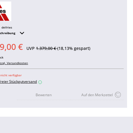
deVries
schreibung
9,00 €
UVP
1.379,00 €
(18,13% gespart)
ück
zzgl. Versandkosten
 nicht verfügbar
freier Stückgutversand
i
Bewerten
Auf den Merkzettel