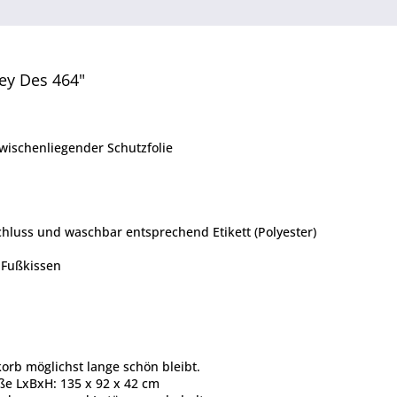
ey Des 464"
zwischenliegender Schutzfolie
hluss und waschbar entsprechend Etikett (Polyester)
 Fußkissen
korb möglichst lange schön bleibt.
aße LxBxH: 135 x 92 x 42 cm