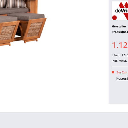
Hersteller
Produktbe
1.12
Inhalt:
1 St
inkl. MwSt.
Zur Zeit
Kosten