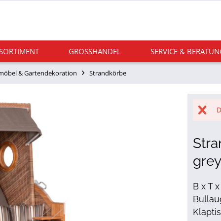
 SORTIMENT
GROSSHANDEL
SERVICE & BERATUN
möbel & Gartendekoration
Strandkörbe
D
Str
grey
B x T 
Bullau
Klapti