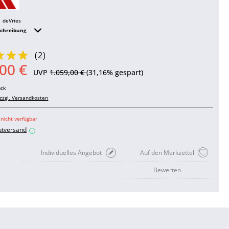
deVries
schreibung
(
2
)
00 €
UVP
1.059,00 €
(31,16% gespart)
ück
zzgl. Versandkosten
 nicht verfügbar
utversand
i
Individuelles Angebot
Auf den Merkzettel
Bewerten