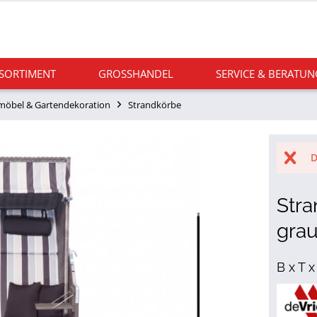
 SORTIMENT
GROSSHANDEL
SERVICE & BERATUN
möbel & Gartendekoration
Strandkörbe
D
Stra
grau
B x T 