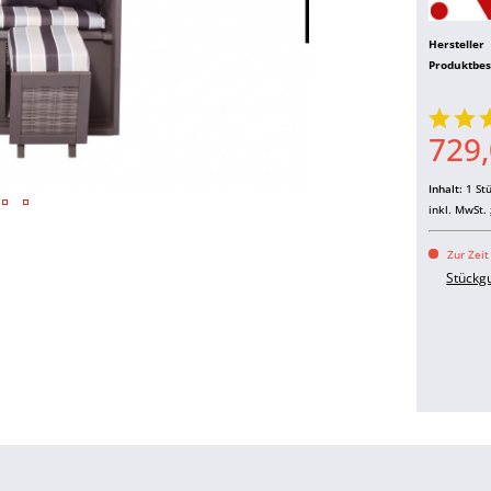
Hersteller
Produktbe
729,
Inhalt:
1 St
inkl. MwSt.
Zur Zeit
Stückg