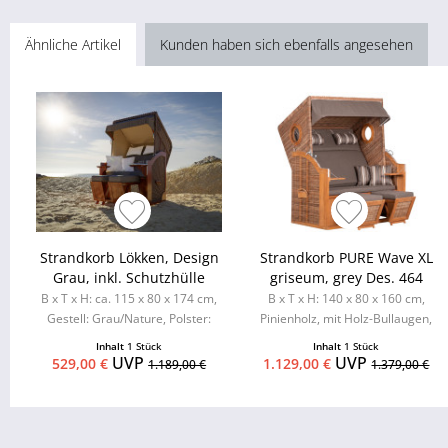
Ähnliche Artikel
Kunden haben sich ebenfalls angesehen
Strandkorb Lökken, Design
Strandkorb PURE Wave XL
Grau, inkl. Schutzhülle
griseum, grey Des. 464
B x T x H: ca. 115 x 80 x 174 cm,
B x T x H: 140 x 80 x 160 cm,
Gestell: Grau/Nature, Polster:
Pinienholz, mit Holz-Bullaugen,
Grau/Hellgrau, Innen: Hellbraun
Kissenausstattung inkl. 2...
Inhalt
1 Stück
Inhalt
1 Stück
UVP
UVP
529,00 €
1.129,00 €
1.189,00 €
1.379,00 €