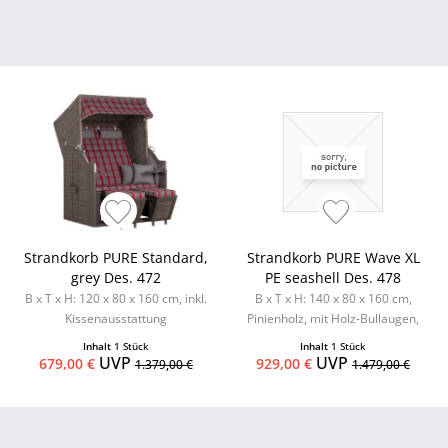
Strandkorb PURE Standard,
Strandkorb PURE Wave XL
grey Des. 472
PE seashell Des. 478
B x T x H: 120 x 80 x 160 cm, inkl.
B x T x H: 140 x 80 x 160 cm,
Kissenausstattung
Pinienholz, mit Holz-Bullaugen,
Kissenausstattung inkl. 2...
Inhalt
1 Stück
Inhalt
1 Stück
UVP
UVP
679,00 €
929,00 €
1.379,00 €
1.479,00 €