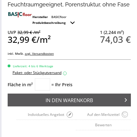
Feuchtraumgeeignet, Porenstruktur, ohne Fase
Hersteller
BASICfloor
Produktbeschreibung
UVP
32,99 € /m²
1 (2,244 m²)
74,03 €
32,99 €/m²
inkl. MwSt.
zzgl. Versandkosten
Lieferzeit: 4 bis 6 Werktage
Paket- oder Stückgutversand
i
Fläche in m²
= Ihr Preis
IN DEN
WARENKORB
Individuelles Angebot
Auf den Merkzettel
Bewerten