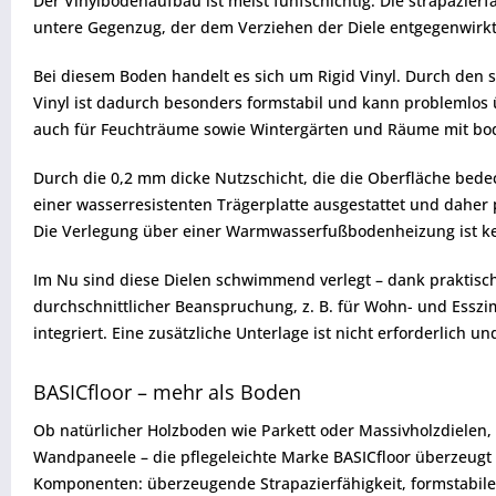
Der Vinylbodenaufbau ist meist fünfschichtig: Die strapazierf
untere Gegenzug, der dem Verziehen der Diele entgegenwirkt
Bei diesem Boden handelt es sich um Rigid Vinyl. Durch den s
Vinyl ist dadurch besonders formstabil und kann problemlos 
auch für Feuchträume sowie Wintergärten und Räume mit bod
Durch die 0,2 mm dicke Nutzschicht, die die Oberfläche bedec
einer wasserresistenten Trägerplatte ausgestattet und daher
Die Verlegung über einer Warmwasserfußbodenheizung ist k
Im Nu sind diese Dielen schwimmend verlegt – dank praktisch
durchschnittlicher Beanspruchung, z. B. für Wohn- und Esszim
integriert. Eine zusätzliche Unterlage ist nicht erforderlich un
BASICfloor – mehr als Boden
Ob natürlicher Holzboden wie Parkett oder Massivholzdielen,
Wandpaneele – die pflegeleichte Marke BASICfloor überzeugt d
Komponenten: überzeugende Strapazierfähigkeit, formstabile H