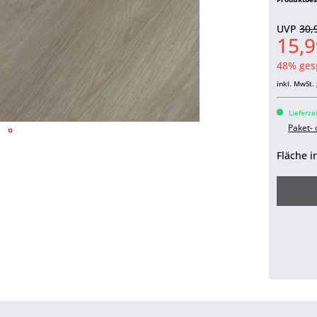
UVP
30,
15,9
48% ges
inkl. MwSt.
Lieferze
Paket-
Fläche i