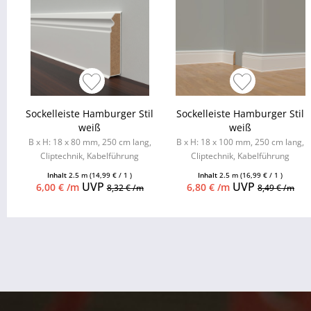
Sockelleiste Hamburger Stil
Sockelleiste Hamburger Stil
weiß
weiß
B x H: 18 x 80 mm, 250 cm lang,
B x H: 18 x 100 mm, 250 cm lang,
Cliptechnik, Kabelführung
Cliptechnik, Kabelführung
möglich, Leistenclips als
möglich, Leistenclips als
Inhalt
2.5 m
(14,99 € / 1 )
Inhalt
2.5 m
(16,99 € / 1 )
Zubehör...
Zubehör...
UVP
UVP
6,00 € /m
6,80 € /m
8,32 € /m
8,49 € /m