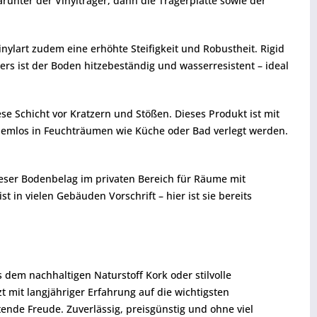
arunter der Vinylträger, dann die Trägerplatte sowie der
nylart zudem eine erhöhte Steifigkeit und Robustheit. Rigid
s ist der Boden hitzebeständig und wasserresistent – ideal
se Schicht vor Kratzern und Stößen. Dieses Produkt ist mit
blemlos in Feuchträumen wie Küche oder Bad verlegt werden.
ieser Bodenbelag im privaten Bereich für Räume mit
in vielen Gebäuden Vorschrift – hier ist sie bereits
dem nachhaltigen Naturstoff Kork oder stilvolle
 mit langjähriger Erfahrung auf die wichtigsten
tende Freude. Zuverlässig, preisgünstig und ohne viel