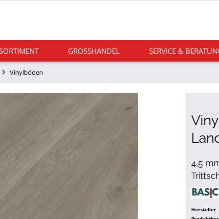
 SORTIMENT
GROSSHANDEL
SERVICE & BERATUN
Vinylböden
Viny
Lan
4,5 mm
Tritts
Hersteller
Produktbe