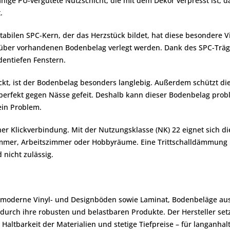
ähige PU-vergütete Nutzschicht, die mit dem Dekor verpresst ist, d
.
tabilen SPC-Kern, der das Herzstück bildet, hat diese besondere Vi
über vorhandenen Bodenbelag verlegt werden. Dank des SPC-Träger
entiefen Fenstern.
kt, ist der Bodenbelag besonders langlebig. Außerdem schützt die
 perfekt gegen Nässe gefeit. Deshalb kann dieser Bodenbelag pro
ein Problem.
er Klickverbindung. Mit der Nutzungsklasse (NK) 22 eignet sich d
mer, Arbeitszimmer oder Hobbyräume. Eine Trittschalldämmung ist 
d nicht zulässig.
 moderne Vinyl- und Designböden sowie Laminat, Bodenbeläge aus 
urch ihre robusten und belastbaren Produkte. Der Hersteller setzt
altbarkeit der Materialien und stetige Tiefpreise – für langanhal