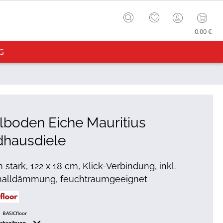
0,00 €
G
lboden Eiche Mauritius
dhausdiele
 stark, 122 x 18 cm, Klick-Verbindung, inkl.
challdämmung, feuchtraumgeeignet
BASICfloor
schreibung