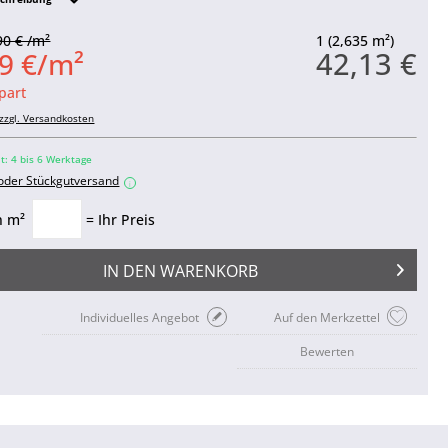
90 € /m²
1 (2,635 m²)
42,13 €
9 €/m²
part
zzgl. Versandkosten
it: 4 bis 6 Werktage
 oder Stückgutversand
i
n m²
= Ihr Preis
IN DEN
WARENKORB
Individuelles Angebot
Auf den Merkzettel
Bewerten