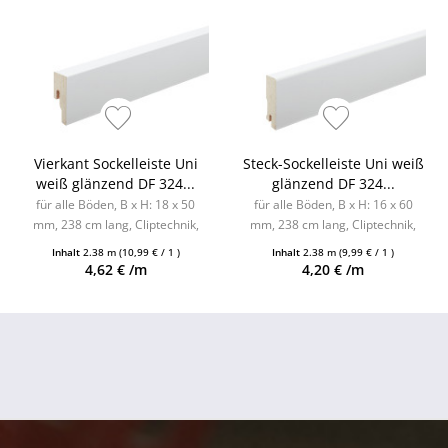
Vierkant Sockelleiste Uni
Steck-Sockelleiste Uni weiß
weiß glänzend DF 324...
glänzend DF 324...
für alle Böden, B x H: 18 x 50
für alle Böden, B x H: 16 x 60
mm, 238 cm lang, Cliptechnik,
mm, 238 cm lang, Cliptechnik,
Leistenclips als Zubehör
Leistenclips als Zubehör
Inhalt
2.38 m
(10,99 € / 1 )
Inhalt
2.38 m
(9,99 € / 1 )
erhältlich
erhältlich
4,62 € /m
4,20 € /m