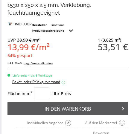
1530 x 250 x 2,5 mm, Verklebung,
feuchtraumgeeignet
Hersteller
Timefloor
Produktbeschreibung
UVP
38,90 € /m²
1 (3,825 m²)
53,51 €
13,99 €/m²
64% gespart
inkl. MwSt.
zzgl. Versandkosten
Lieferzeit: 4 bis 6 Werktage
Paket- oder Stückgutversand
i
Fläche in m²
= Ihr Preis
IN DEN
WARENKORB
Individuelles Angebot
Auf den Merkzettel
Bewerten