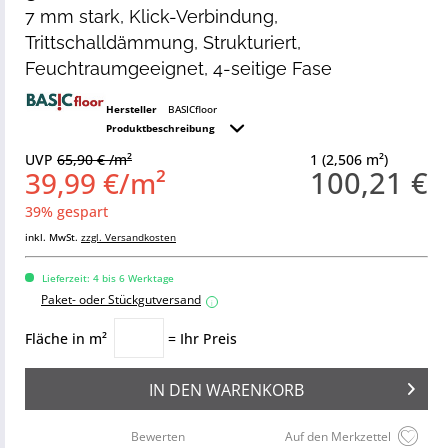
7 mm stark, Klick-Verbindung,
Trittschalldämmung, Strukturiert,
Feuchtraumgeeignet, 4-seitige Fase
Hersteller
BASICfloor
Produktbeschreibung
UVP
65,90 € /m²
1 (2,506 m²)
100,21 €
39,99 €/m²
39% gespart
inkl. MwSt.
zzgl. Versandkosten
Lieferzeit: 4 bis 6 Werktage
Paket- oder Stückgutversand
i
Fläche in m²
= Ihr Preis
IN DEN
WARENKORB
Bewerten
Auf den Merkzettel