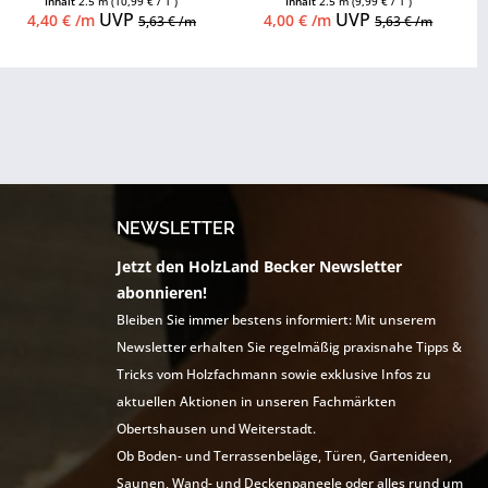
Inhalt
2.5 m
(10,99 € / 1 )
Inhalt
2.5 m
(9,99 € / 1 )
UVP
UVP
4,40 € /m
4,00 € /m
5,63 € /m
5,63 € /m
NEWSLETTER
Jetzt den HolzLand Becker Newsletter
abonnieren!
Bleiben Sie immer bestens informiert: Mit unserem
Newsletter erhalten Sie regelmäßig praxisnahe Tipps &
Tricks vom Holzfachmann sowie exklusive Infos zu
aktuellen Aktionen in unseren Fachmärkten
Obertshausen und Weiterstadt.
Ob Boden- und Terrassenbeläge, Türen, Gartenideen,
Saunen, Wand- und Deckenpaneele oder alles rund um