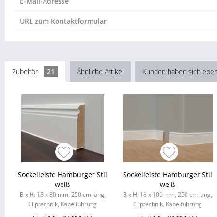
E-Mail-Adresse
URL zum Kontaktformular
Zubehör
21
Ähnliche Artikel
Kunden haben sich eben
Sockelleiste Hamburger Stil
Sockelleiste Hamburger Stil
weiß
weiß
B x H: 18 x 80 mm, 250 cm lang,
B x H: 18 x 100 mm, 250 cm lang,
Cliptechnik, Kabelführung
Cliptechnik, Kabelführung
möglich, Leistenclips als
möglich, Leistenclips als