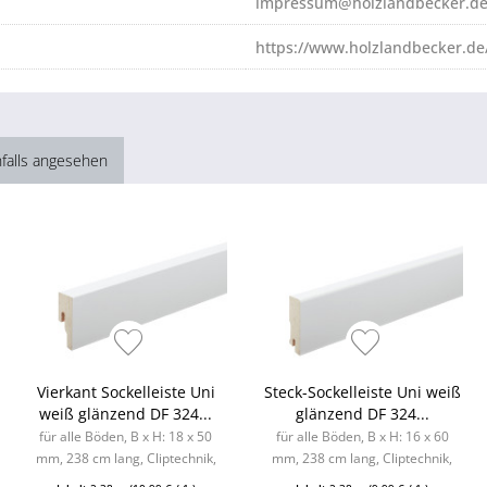
impressum@holzlandbecker.d
https://www.holzlandbecker.de
falls angesehen
Vierkant Sockelleiste Uni
Steck-Sockelleiste Uni weiß
weiß glänzend DF 324...
glänzend DF 324...
für alle Böden, B x H: 18 x 50
für alle Böden, B x H: 16 x 60
mm, 238 cm lang, Cliptechnik,
mm, 238 cm lang, Cliptechnik,
Leistenclips als Zubehör
Leistenclips als Zubehör