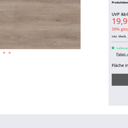
Produktbe
UVP
32,
19,9
39% ges
inkl. MwSt.
Lieferze
Paket-
Fläche i