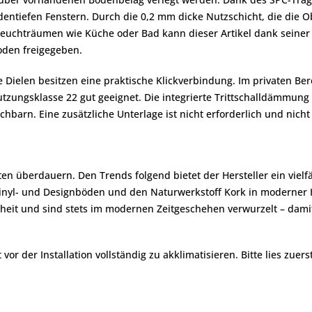
tiefen Fenstern. Durch die 0,2 mm dicke Nutzschicht, die die Ob
 Feuchträumen wie Küche oder Bad kann dieser Artikel dank seiner
oden freigegeben.
Dielen besitzen eine praktische Klickverbindung. Im privaten Be
zungsklasse 22 gut geeignet. Die integrierte Trittschalldämmung 
arn. Eine zusätzliche Unterlage ist nicht erforderlich und nicht 
iten überdauern. Den Trends folgend bietet der Hersteller ein viel
yl- und Designböden und den Naturwerkstoff Kork in moderner Hol
eit und sind stets im modernen Zeitgeschehen verwurzelt – damit 
r der Installation vollständig zu akklimatisieren. Bitte lies zuers