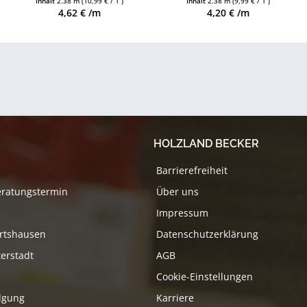
Inhalt
2.38 m
(10,99 € / 1 )
Inhalt
2.38 m
(9,99 € / 1 )
erhältlich
erhältlich
4,62 € /m
4,20 € /m
HOLZLAND BECKER
Barrierefreiheit
eratungstermin
Über uns
Impressum
rtshausen
Datenschutzerklärung
erstadt
AGB
Cookie-Einstellungen
lgung
Karriere