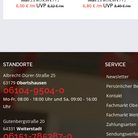
Inhalt
2.5 m
(14,99 € / 1 )
Inhalt
2.5 m
(16,99 € / 1 )
Zubehör...
Zubehör...
UVP
UVP
6,00 € /m
6,80 € /m
8,32 € /m
8,49 € /m
STANDORTE
SERVICE
Albrecht-Dürer-Straße 25
Newsletter
63179
Obertshausen
Persönlicher B
06104-9504-0
Kontakt
Mo-Fr, 08:00 - 18:00 Uhr und Sa, 09:00 - 16:00
Fachmarkt Obe
Uhr
Fachmarkt Weit
Gutenbergstraße 20
Zahlungsarten
64331
Weiterstadt
06151-785387-0
Sendungsverfo