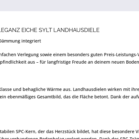
LEGANZ EICHE SYLT LANDHAUSDIELE
 Dämmung integriert
einfachen Verlegung sowie einem besonders guten Preis-Leistungs-V
pfindlichkeit aus – für langfristige Freude an deinem neuen Boden
Klasse und behagliche Wärme aus. Landhausdielen wirken mit ihrer
ür ein ebenmäßiges Gesamtbild, das die Fläche betont. Dank der au
tabilen SPC-Kern, der das Herzstück bildet, hat diese besondere Vi
über vorhandenen Bodenbelag verlegt werden. Dank des SPC-Träger