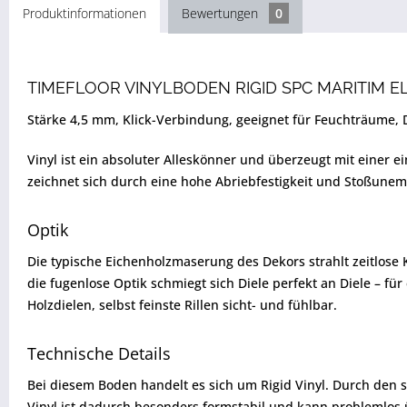
Produktinformationen
Bewertungen
0
TIMEFLOOR VINYLBODEN RIGID SPC MARITIM E
Stärke 4,5 mm, Klick-Verbindung, geeignet für Feuchträume,
Vinyl ist ein absoluter Alleskönner und überzeugt mit einer 
zeichnet sich durch eine hohe Abriebfestigkeit und Stoßunem
Optik
Die typische Eichenholzmaserung des Dekors strahlt zeitlose 
die fugenlose Optik schmiegt sich Diele perfekt an Diele – f
Holzdielen, selbst feinste Rillen sicht- und fühlbar.
Technische Details
Bei diesem Boden handelt es sich um Rigid Vinyl. Durch den s
Vinyl ist dadurch besonders formstabil und kann problemlos 