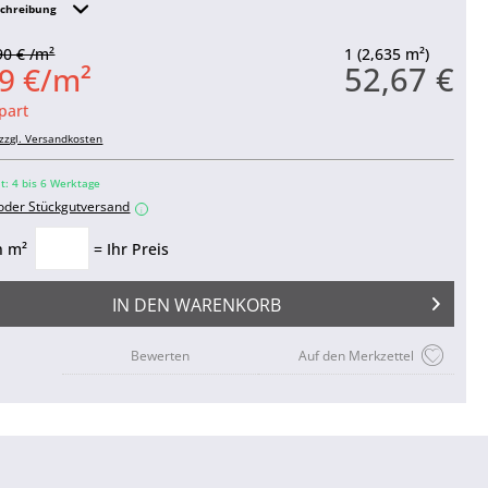
schreibung
90 € /m²
1 (2,635 m²)
52,67 €
9 €/m²
part
zzgl. Versandkosten
it: 4 bis 6 Werktage
 oder Stückgutversand
i
n m²
= Ihr Preis
IN DEN
WARENKORB
Bewerten
Auf den Merkzettel