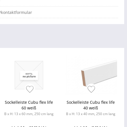
e
/kontaktformular
Sockelleiste Cubu flex life
Sockelleiste Cubu flex life
60 weiß
40 weiß
B x H: 13 x 60 mm, 250 cm lang
B x H: 13 x 40 mm, 250 cm lang