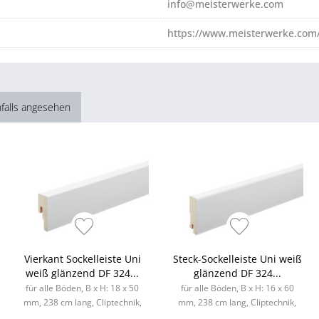
info@meisterwerke.com
https://www.meisterwerke.com/
falls angesehen
Vierkant Sockelleiste Uni
Steck-Sockelleiste Uni weiß
weiß glänzend DF 324...
glänzend DF 324...
für alle Böden, B x H: 18 x 50
für alle Böden, B x H: 16 x 60
mm, 238 cm lang, Cliptechnik,
mm, 238 cm lang, Cliptechnik,
Leistenclips als Zubehör
Leistenclips als Zubehör