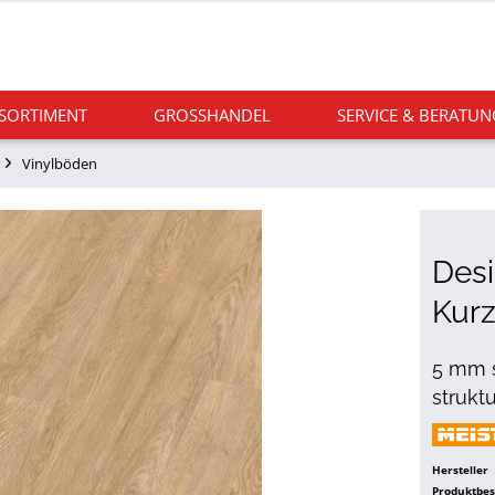
 SORTIMENT
GROSSHANDEL
SERVICE & BERATUN
Vinylböden
Des
Kurz
5 mm s
strukt
Hersteller
Produktbe