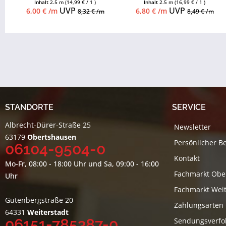
Inhalt
2.5 m
(14,99 € / 1 )
Inhalt
2.5 m
(16,99 € / 1 )
Zubehör...
Zubehör...
UVP
UVP
6,00 € /m
6,80 € /m
8,32 € /m
8,49 € /m
STANDORTE
SERVICE
Albrecht-Dürer-Straße 25
Newsletter
63179
Obertshausen
Persönlicher B
06104-9504-0
Kontakt
Mo-Fr, 08:00 - 18:00 Uhr und Sa, 09:00 - 16:00
Fachmarkt Obe
Uhr
Fachmarkt Weit
Gutenbergstraße 20
Zahlungsarten
64331
Weiterstadt
06151-785387-0
Sendungsverfo