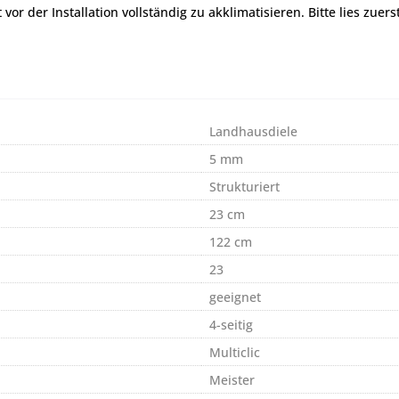
r der Installation vollständig zu akklimatisieren. Bitte lies zuers
Landhausdiele
5 mm
Strukturiert
23 cm
122 cm
23
geeignet
4-seitig
Multiclic
Meister