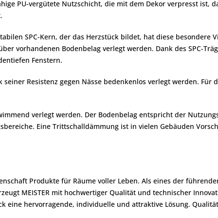
ähige PU-vergütete Nutzschicht, die mit dem Dekor verpresst ist, d
.
tabilen SPC-Kern, der das Herzstück bildet, hat diese besondere Vi
über vorhandenen Bodenbelag verlegt werden. Dank des SPC-Träger
entiefen Fenstern.
k seiner Resistenz gegen Nässe bedenkenlos verlegt werden. Für
immend verlegt werden. Der Bodenbelag entspricht der Nutzungskl
sbereiche. Eine Trittschalldämmung ist in vielen Gebäuden Vorschrift
denschaft Produkte für Räume voller Leben. Als eines der führend
zeugt MEISTER mit hochwertiger Qualität und technischer Innova
 eine hervorragende, individuelle und attraktive Lösung. Qualit