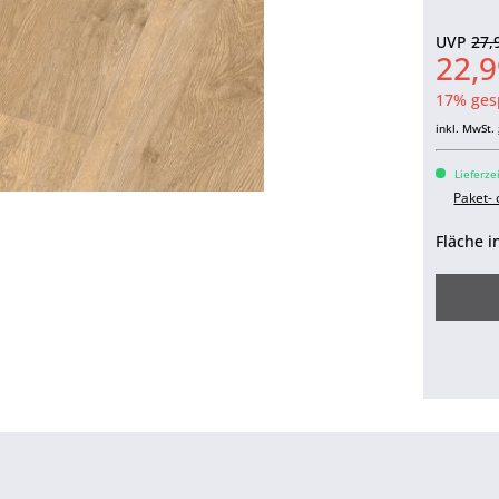
UVP
27,
22,9
17% ges
inkl. MwSt.
Lieferze
Paket-
Fläche i