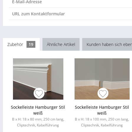
E-Mail-Adresse
URL zum Kontaktformular
Zubehör
19
Ähnliche Artikel
Kunden haben sich eben
Sockelleiste Hamburger Stil
Sockelleiste Hamburger Stil
weiß
weiß
B x H: 18 x 80 mm, 250 cm lang,
B x H: 18 x 100 mm, 250 cm lang,
Cliptechnik, Kabelführung
Cliptechnik, Kabelführung
möglich, Leistenclips als
möglich, Leistenclips als