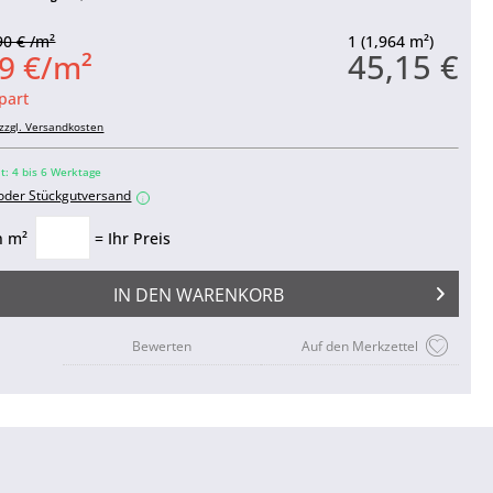
90 € /m²
1 (1,964 m²)
45,15 €
9 €/m²
part
zzgl. Versandkosten
it: 4 bis 6 Werktage
 oder Stückgutversand
i
n m²
= Ihr Preis
IN DEN
WARENKORB
Bewerten
Auf den Merkzettel