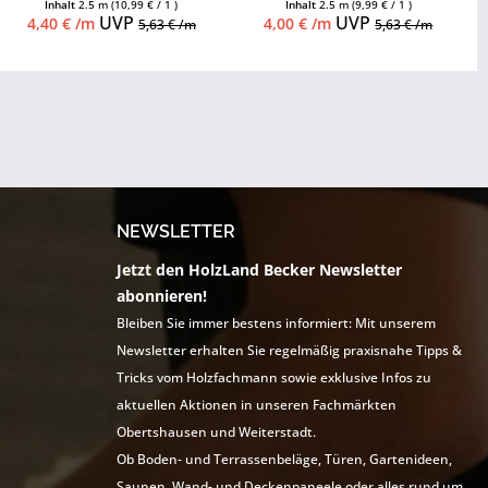
Inhalt
2.5 m
(10,99 € / 1 )
Inhalt
2.5 m
(9,99 € / 1 )
UVP
UVP
4,40 € /m
4,00 € /m
5,63 € /m
5,63 € /m
NEWSLETTER
Jetzt den HolzLand Becker Newsletter
abonnieren!
Bleiben Sie immer bestens informiert: Mit unserem
Newsletter erhalten Sie regelmäßig praxisnahe Tipps &
Tricks vom Holzfachmann sowie exklusive Infos zu
aktuellen Aktionen in unseren Fachmärkten
Obertshausen und Weiterstadt.
Ob Boden- und Terrassenbeläge, Türen, Gartenideen,
Saunen, Wand- und Deckenpaneele oder alles rund um