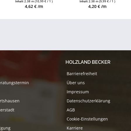
Inhalt
2.38 m
(10,99 € / 1 )
Inhalt
2.38 m
(9,99 € / 1 )
erhältlich
erhältlich
4,62 € /m
4,20 € /m
HOLZLAND BECKER
Barrierefreiheit
eratungstermin
Über uns
Impressum
rtshausen
Datenschutzerklärung
erstadt
AGB
Cookie-Einstellungen
lgung
Karriere