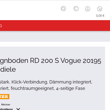
0,00 €
G
ignboden RD 200 S Vogue 20195
diele
tark, Klick-Verbindung, Dämmung integriert,
uriert, feuchtraumgeeignet, 4-seitige Fase
Meister
schreibung