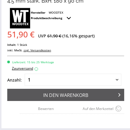
4,5 mm stark, BxH: 180 x 90 cm
Hersteller
WOODTEX
Produktbeschreibung
51,90 €
UVP
61,90 €
(16,16% gespart)
Inhalt:
1 Stück
inkl. MwSt.
zzgl. Versandkosten
Lieferzeit: 15 bis 25 Werktage
Zaunversand
i
Anzahl:
IN DEN
WARENKORB
Bewerten
Auf den Merkzettel