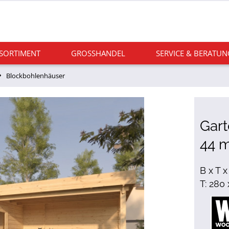
 SORTIMENT
GROSSHANDEL
SERVICE & BERATUN
Blockbohlenhäuser
Gar
44 
B x T 
T: 280