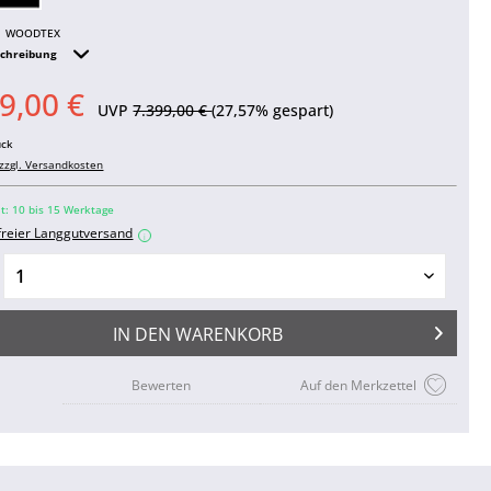
WOODTEX
schreibung
9,00 €
UVP
7.399,00 €
(27,57% gespart)
ück
zzgl. Versandkosten
it: 10 bis 15 Werktage
freier Langgutversand
i
IN DEN
WARENKORB
Bewerten
Auf den Merkzettel