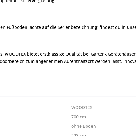
oppeltür; Isolierverglasung
en Fußboden (achte auf die Serienbezeichnung) findest du in un
: WOODTEX bietet erstklassige Qualität bei Garten-/Gerätehäuse
Outdoorbereich zum angenehmen Aufenthaltsort werden lässt. Innova
WOODTEX
700 cm
ohne Boden
223 cm