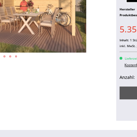
Hersteller
Produktbe
5.35
Inhalt:
1 St
inkl. MwSt.
Lieferze
Kosten
Anzahl: