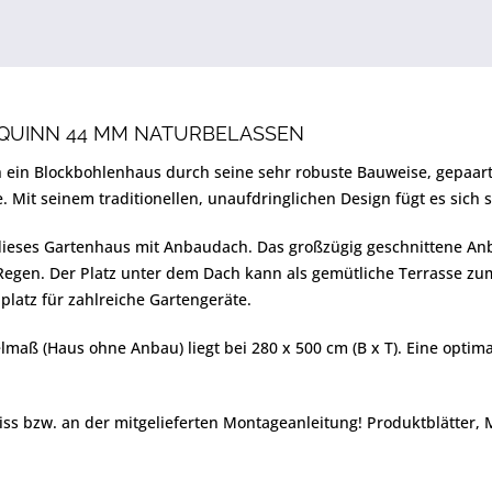
UINN 44 MM NATURBELASSEN
h ein Blockbohlenhaus durch seine sehr robuste Bauweise, gepaart
te. Mit seinem traditionellen, unaufdringlichen Design fügt es sic
dieses Gartenhaus mit Anbaudach. Das großzügig geschnittene Anb
egen. Der Platz unter dem Dach kann als gemütliche Terrasse zum
lplatz für zahlreiche Gartengeräte.
lmaß (Haus ohne Anbau) liegt bei 280 x 500 cm (B x T). Eine opti
iss bzw. an der mitgelieferten Montageanleitung! Produktblätter,