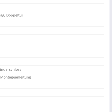
lag, Doppeltür
linderschloss
e Montageanleitung