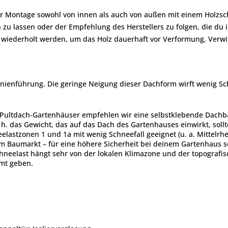
er Montage sowohl von innen als auch von außen mit einem Holzsch
 zu lassen oder der Empfehlung des Herstellers zu folgen, die du
re wiederholt werden, um das Holz dauerhaft vor Verformung, Verwi
Linienführung. Die geringe Neigung dieser Dachform wirft wenig Sc
d Pultdach-Gartenhäuser empfehlen wir eine selbstklebende Dachba
. h. das Gewicht, das auf das Dach des Gartenhauses einwirkt, soll
lastzonen 1 und 1a mit wenig Schneefall geeignet (u. a. Mittelrhe
m Baumarkt – für eine höhere Sicherheit bei deinem Gartenhaus so
hneelast hängt sehr von der lokalen Klimazone und der topografi
amt geben.