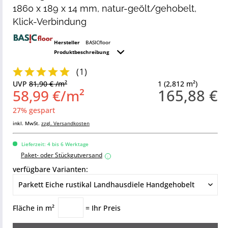
1860 x 189 x 14 mm, natur-geölt/gehobelt,
Klick-Verbindung
Hersteller
BASICfloor
Produktbeschreibung
(
1
)
UVP
81,90 € /m²
1 (2,812 m²)
165,88 €
58,99 €/m²
27% gespart
inkl. MwSt.
zzgl. Versandkosten
Lieferzeit: 4 bis 6 Werktage
Paket- oder Stückgutversand
i
verfügbare Varianten:
Fläche in m²
= Ihr Preis