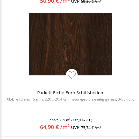
50,90 € /m²
UVP
59,30 € /m²
Parkett Eiche Euro Schiffsboden
XL-Breitdiele, 15 mm, 220 x 20,4 cm, natur-geölt, 2-seitig gefast, 3-Schicht
Inhalt
3.59 m²
(232,99 € / 1 )
64,90 € /m²
UVP
75,74 € /m²