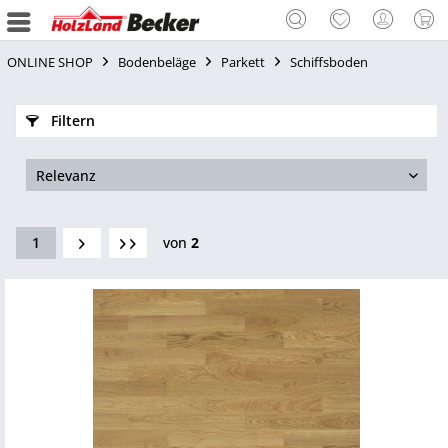
ONLINE SHOP
Bodenbeläge
Parkett
Schiffsboden
Filtern
1
von
2