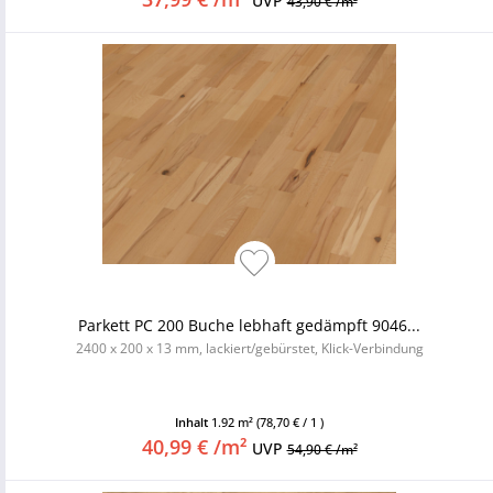
UVP
43,90 € /m²
Parkett PC 200 Buche lebhaft gedämpft 9046...
2400 x 200 x 13 mm, lackiert/gebürstet, Klick-Verbindung
Inhalt
1.92 m²
(78,70 € / 1 )
40,99 € /m²
UVP
54,90 € /m²