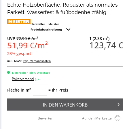
Echte Holzoberfläche, Robuster als normales
Parkett, Wasserfest & fußbodenheizfähig
Hersteller
Meister
Produktbeschreibung
UVP
72,90 € /m²
1 (2,38 m²)
123,74 €
51,99 €/m²
28% gespart
inkl. MwSt.
zzgl. Versandkosten
Lieferzeit: 4 bis 6 Werktage
Paketversand
i
Fläche in m²
= Ihr Preis
IN DEN
WARENKORB
Bewerten
Auf den Merkzettel