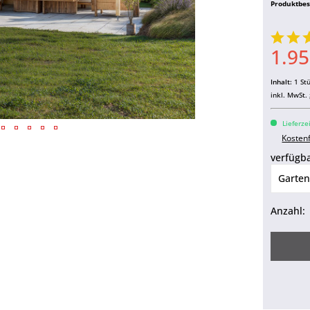
Produktbe
1.95
Inhalt:
1 St
inkl. MwSt.
Lieferze
Kosten
verfügba
Anzahl: