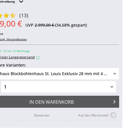
schreibung
(
13
)
9,00 €
UVP
2.999,00 €
(34,68% gespart)
ück
zzgl. Versandkosten
it: 10 bis 15 Werktage
freier Langgutversand
i
re Varianten:
IN DEN
WARENKORB
Bewerten
Auf den Merkzettel