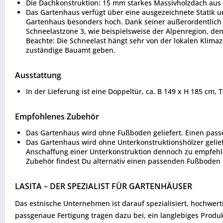
Die Dachkonstruktion: 15 mm starkes Massivholzdach aus 
Das Gartenhaus verfügt über eine ausgezeichnete Statik u
Gartenhaus besonders hoch. Dank seiner außerordentlich g
Schneelastzone 3, wie beispielsweise der Alpenregion, de
Beachte: Die Schneelast hängt sehr von der lokalen Klima
zuständige Bauamt geben.
Ausstattung
In der Lieferung ist eine Doppeltür, ca. B 149 x H 185 cm, T
Empfohlenes Zubehör
Das Gartenhaus wird ohne Fußboden geliefert. Einen pass
Das Gartenhaus wird ohne Unterkonstruktionshölzer gelief
Anschaffung einer Unterkonstruktion dennoch zu empfehle
Zubehör findest Du alternativ einen passenden Fußboden i
LASITA – DER SPEZIALIST FÜR GARTENHÄUSER
Das estnische Unternehmen ist darauf spezialisiert, hochwe
passgenaue Fertigung tragen dazu bei, ein langlebiges Produkt