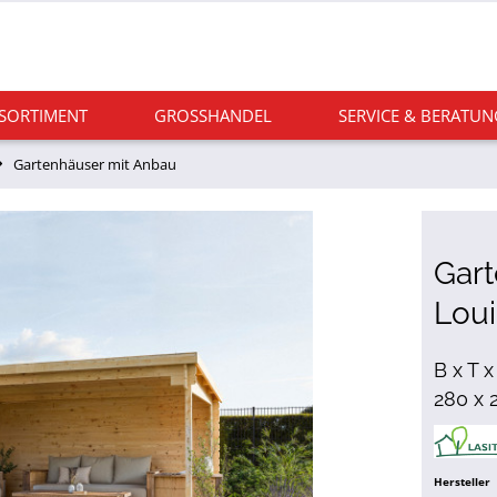
 SORTIMENT
GROSSHANDEL
SERVICE & BERATUN
Gartenhäuser mit Anbau
Gart
Loui
B x T 
280 x 
Hersteller