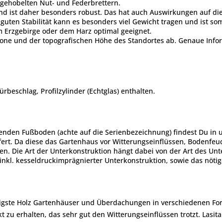
gehobelten Nut- und Federbrettern.
nd ist daher besonders robust. Das hat auch Auswirkungen auf die 
uten Stabilität kann es besonders viel Gewicht tragen und ist som
m Erzgebirge oder dem Harz optimal geeignet.
zone und der topografischen Höhe des Standortes ab. Genaue Infor
ürbeschlag, Profilzylinder (Echtglas) enthalten.
enden Fußboden (achte auf die Serienbezeichnung) findest Du in
ert. Da diese das Gartenhaus vor Witterungseinflüssen, Bodenfeuc
n. Die Art der Unterkonstruktion hängt dabei von der Art des U
nkl. kesseldruckimprägnierter Unterkonstruktion, sowie das nöti
rtigste Holz Gartenhäuser und Überdachungen in verschiedenen Fo
 zu erhalten, das sehr gut den Witterungseinflüssen trotzt. Lasita