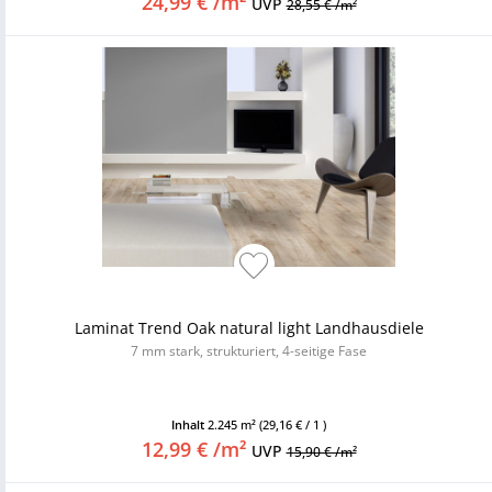
24,99 € /m²
UVP
28,55 € /m²
Laminat Trend Oak natural light Landhausdiele
7 mm stark, strukturiert, 4-seitige Fase
Inhalt
2.245 m²
(29,16 € / 1 )
12,99 € /m²
UVP
15,90 € /m²