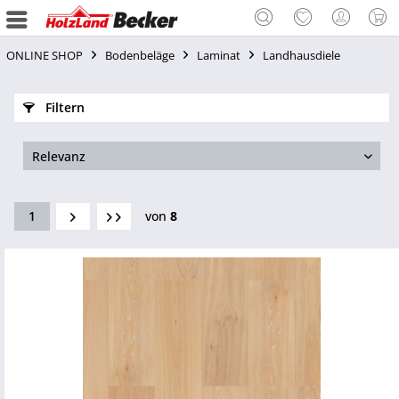
ONLINE SHOP
Bodenbeläge
Laminat
Landhausdiele
Filtern
1
von
8