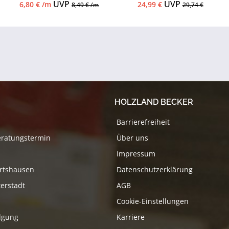
Zubehör...
UVP
UVP
6,80 € /m
24,99 €
8,49 € /m
29,74 €
HOLZLAND BECKER
Barrierefreiheit
eratungstermin
Über uns
Impressum
rtshausen
Datenschutzerklärung
erstadt
AGB
Cookie-Einstellungen
lgung
Karriere