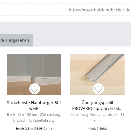
https://www.holzlandbecker.de
falls angesehen
Sockelleiste Hamburger Stil
Übergangsprofil
weiß
PROVARIOclip Universal...
B x H: 18 x 100 mm, 250 cm lang,
90 cm lang, Verstellbereich 7 - 18
Cliptechnik, Kabelführung
mm
möglich, Leistenclips als
Inhalt
2.5 m
(16,99 € / 1 )
Inhalt
1 Stück