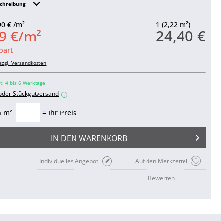
schreibung
90 € /m²
1 (2,22 m²)
24,40 €
9 €/m²
part
zzgl. Versandkosten
it: 4 bis 6 Werktage
 oder Stückgutversand
i
n m²
= Ihr Preis
IN DEN
WARENKORB
Individuelles Angebot
Auf den Merkzettel
Bewerten