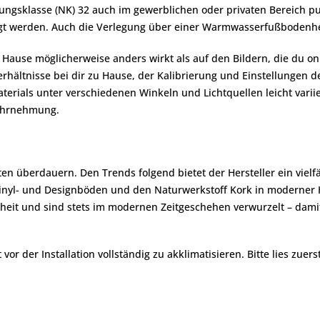
zungsklasse (NK) 32 auch im gewerblichen oder privaten Bereich 
egt werden. Auch die Verlegung über einer Warmwasserfußbodenhe
zu Hause möglicherweise anders wirkt als auf den Bildern, die du
rhältnisse bei dir zu Hause, der Kalibrierung und Einstellungen d
erials unter verschiedenen Winkeln und Lichtquellen leicht variie
wahrnehmung.
iten überdauern. Den Trends folgend bietet der Hersteller ein viel
yl- und Designböden und den Naturwerkstoff Kork in moderner Hol
eit und sind stets im modernen Zeitgeschehen verwurzelt – damit 
r der Installation vollständig zu akklimatisieren. Bitte lies zuers