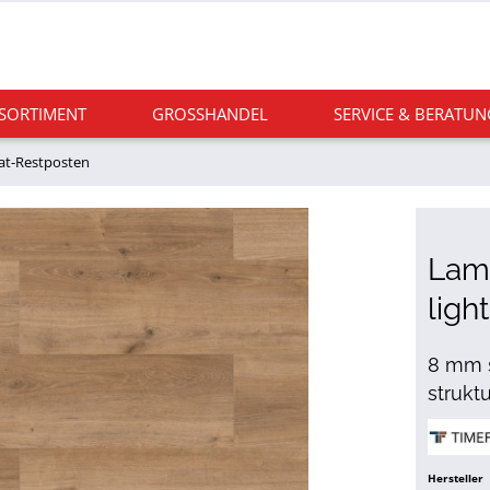
 SORTIMENT
GROSSHANDEL
SERVICE & BERATUN
at-Restposten
Lami
ligh
8 mm s
struktu
Hersteller