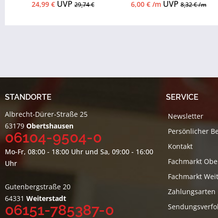
Zubehör...
UVP
UVP
24,99 €
6,00 € /m
29,74 €
8,32 € /m
STANDORTE
SERVICE
Albrecht-Dürer-Straße 25
Newsletter
63179
Obertshausen
Persönlicher B
06104-9504-0
Kontakt
Mo-Fr, 08:00 - 18:00 Uhr und Sa, 09:00 - 16:00
Fachmarkt Obe
Uhr
Fachmarkt Weit
Gutenbergstraße 20
Zahlungsarten
64331
Weiterstadt
06151-785387-0
Sendungsverfo