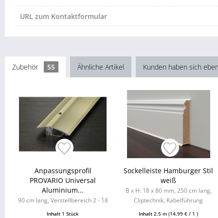
URL zum Kontaktformular
Zubehör
55
Ähnliche Artikel
Kunden haben sich eben
Anpassungsprofil
Sockelleiste Hamburger Stil
PROVARIO Universal
weiß
Aluminium...
B x H: 18 x 80 mm, 250 cm lang,
90 cm lang, Verstellbereich 2 - 18
Cliptechnik, Kabelführung
mm
möglich, Leistenclips als
Inhalt
1 Stück
Inhalt
2.5 m
(14,99 € / 1 )