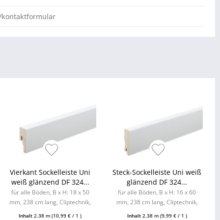
/kontaktformular
Vierkant Sockelleiste Uni
Steck-Sockelleiste Uni weiß
weiß glänzend DF 324...
glänzend DF 324...
für alle Böden, B x H: 18 x 50
für alle Böden, B x H: 16 x 60
mm, 238 cm lang, Cliptechnik,
mm, 238 cm lang, Cliptechnik,
Leistenclips als Zubehör
Leistenclips als Zubehör
Inhalt
2.38 m
(10,99 € / 1 )
Inhalt
2.38 m
(9,99 € / 1 )