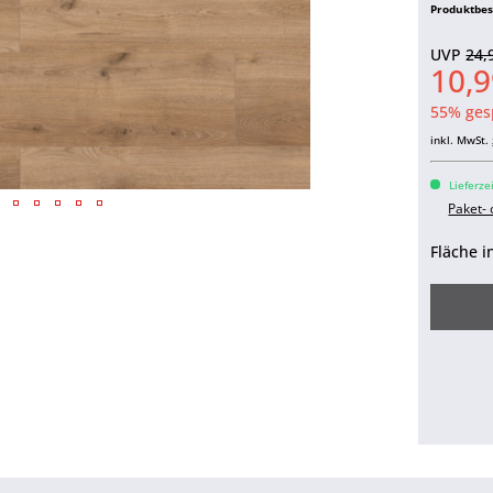
Produktbe
UVP
24,
10,9
55% ges
inkl. MwSt.
Lieferze
Paket-
Fläche i