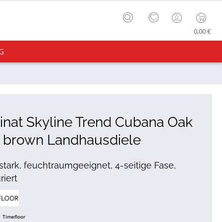
0,00 €
G
nat Skyline Trend Cubana Oak
t brown Landhausdiele
tark, feuchtraumgeeignet, 4-seitige Fase,
riert
Timefloor