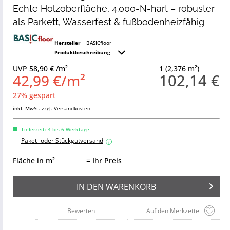
Echte Holzoberfläche, 4.000-N-hart – robuster
als Parkett, Wasserfest & fußbodenheizfähig
Hersteller
BASICfloor
Produktbeschreibung
UVP
58,90 € /m²
1 (2,376 m²)
102,14 €
42,99 €/m²
27% gespart
inkl. MwSt.
zzgl. Versandkosten
Lieferzeit: 4 bis 6 Werktage
Paket- oder Stückgutversand
i
Fläche in m²
= Ihr Preis
IN DEN
WARENKORB
Bewerten
Auf den Merkzettel