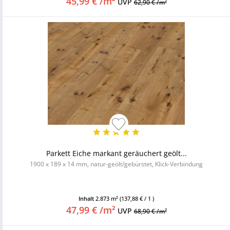
45,99 € /m²
UVP
62,90 € /m²
Parkett Eiche markant geräuchert geölt...
1900 x 189 x 14 mm, natur-geölt/gebürstet, Klick-Verbindung
Inhalt
2.873 m²
(137,88 € / 1 )
47,99 € /m²
UVP
68,90 € /m²