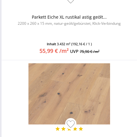
Parkett Eiche XL rustikal astig geölt...
2200 x 260 x 15 mm, natur-geölt/gebürstet, Klick-Verbindung
Inhalt
3.432 m²
(192,16 € / 1 )
55,99 € /m²
UVP
75,90 € /m²