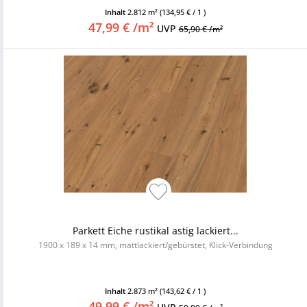
Inhalt
2.812 m²
(134,95 € / 1 )
47,99 € /m²
UVP
65,90 € /m²
Parkett Eiche rustikal astig lackiert...
1900 x 189 x 14 mm, mattlackiert/gebürstet, Klick-Verbindung
Inhalt
2.873 m²
(143,62 € / 1 )
49,99 € /m²