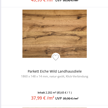
UVP
59,90 € /m²
Parkett Eiche Wild Landhausdiele
1860 x 148 x 14 mm, natur-geölt, Klick-Verbindung
Inhalt
2.202 m²
(83,65 € / 1 )
37,99 € /m²
UVP
39,90 € /m²