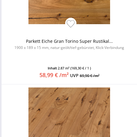
Parkett Eiche Gran Torino Super Rustikal...
1900 x 189 x 15 mm, natur-geölt/tief-gebürstet, Klick-Verbindung
Inhalt
2.87 m²
(169,30 € / 1 )
58,99 € /m²
UVP
69,90 € /m²