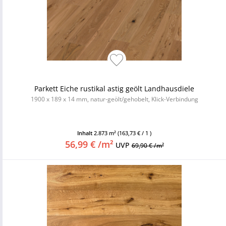
Parkett Eiche rustikal astig geölt Landhausdiele
1900 x 189 x 14 mm, natur-geölt/gehobelt, Klick-Verbindung
Inhalt
2.873 m²
(163,73 € / 1 )
56,99 € /m²
UVP
69,90 € /m²