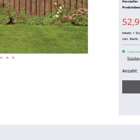
Hersteller
Produktbe
52,9
Inhalt:
1 St
inkl. MwSt.
Lieferze
Stückg
Anzahl: