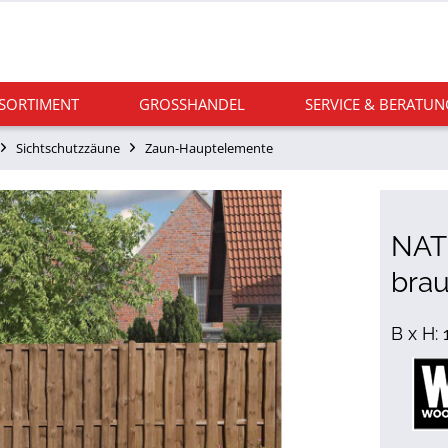
 SORTIMENT
GROSSHANDEL
SERVICE & BERATUN
Sichtschutzzäune
Zaun-Hauptelemente
NAT
bra
B x H: