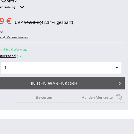
WOODTEX
schreibung
9 €
UVP
91,90 €
(42,34% gespart)
ück
zzgl. Versandkosten
it: 4 bis 6 Werktage
utversand
i
IN DEN
WARENKORB
Bewerten
Auf den Merkzettel