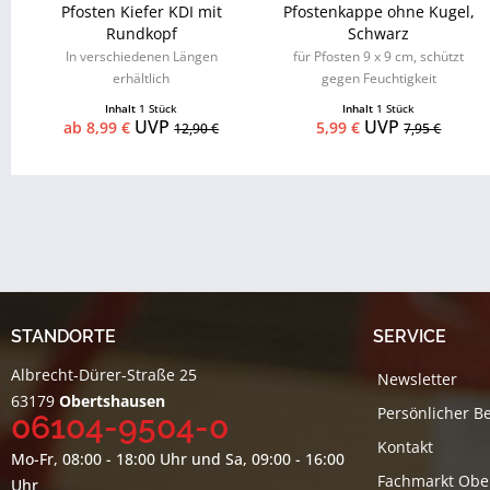
Pfosten Kiefer KDI mit
Pfostenkappe ohne Kugel,
Rundkopf
Schwarz
In verschiedenen Längen
für Pfosten 9 x 9 cm, schützt
erhältlich
gegen Feuchtigkeit
Inhalt
1 Stück
Inhalt
1 Stück
UVP
UVP
ab 8,99 €
5,99 €
12,90 €
7,95 €
STANDORTE
SERVICE
Albrecht-Dürer-Straße 25
Newsletter
63179
Obertshausen
Persönlicher B
06104-9504-0
Kontakt
Mo-Fr, 08:00 - 18:00 Uhr und Sa, 09:00 - 16:00
Fachmarkt Obe
Uhr