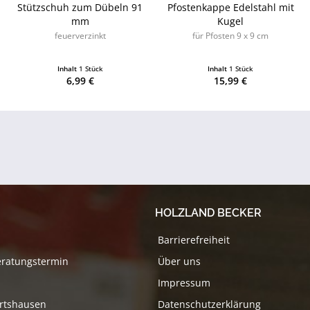
Stützschuh zum Dübeln 91
Pfostenkappe Edelstahl mit
mm
Kugel
feuerverzinkt
für Pfosten 9 x 9 cm
Inhalt
1 Stück
Inhalt
1 Stück
6,99 €
15,99 €
HOLZLAND BECKER
Barrierefreiheit
eratungstermin
Über uns
Impressum
rtshausen
Datenschutzerklärung