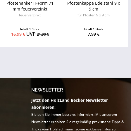
Pfostenanker H-Form 71
Pfostenkappe Edelstahl 9 x
mm feuerverzinkt
9 cm
feuerverzinkt
für Pfosten 9 x 9 cm
Inhalt
1 Stück
Inhalt
1 Stück
UVP
16,99 €
7,99 €
21,90 €
NEWSLETTER
Jetzt den HolzLand Becker Newsletter
abonnieren!
Bleiben Sie immer bestens informiert: Mit unserem
Newsletter erhalten Sie regelmäßig praxisnahe Tipps &
Tricks vom Holzfachmann sowie exklusive Infos zu