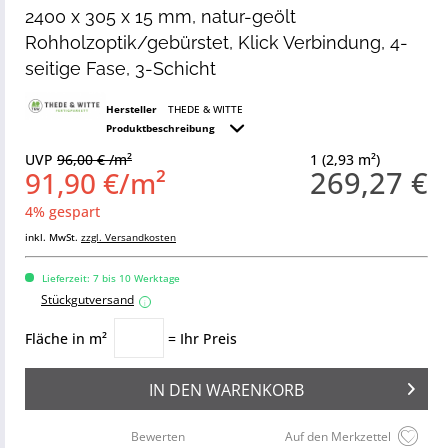
2400 x 305 x 15 mm, natur-geölt
Rohholzoptik/gebürstet, Klick Verbindung, 4-
seitige Fase, 3-Schicht
Hersteller
THEDE & WITTE
Produktbeschreibung
UVP
96,00 € /m²
1 (2,93 m²)
269,27 €
91,90 €/m²
4% gespart
inkl. MwSt.
zzgl. Versandkosten
Lieferzeit: 7 bis 10 Werktage
Stückgutversand
i
Fläche in m²
= Ihr Preis
IN DEN
WARENKORB
Bewerten
Auf den Merkzettel