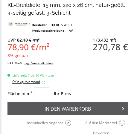
XL-Breitdiele, 15 mm, 220 x 26 cm, natur-geölt,
4-seitig gefast, 3-Schicht
Hersteller
THEDE & WITTE
Produktbeschreibung
UVP
82,10 € /m²
1 (3,432 m²)
270,78 €
78,90 €/m²
3% gespart
inkl. MwSt.
zzgl. Versandkosten
Lieferzeit: 7 bis 10 Werktage
Stückgutversand
i
Fläche in m²
= Ihr Preis
IN DEN
WARENKORB
Individuelles Angebot
Auf den Merkzettel
Bewerten