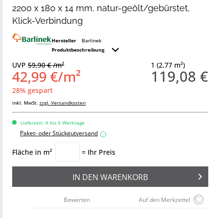
2200 x 180 x 14 mm, natur-geölt/gebürstet,
Klick-Verbindung
Hersteller
Barlinek
Produktbeschreibung
UVP
59,90 € /m²
1 (2,77 m²)
119,08 €
42,99 €/m²
28% gespart
inkl. MwSt.
zzgl. Versandkosten
Lieferzeit: 4 bis 6 Werktage
Paket- oder Stückgutversand
i
Fläche in m²
= Ihr Preis
IN DEN
WARENKORB
Bewerten
Auf den Merkzettel