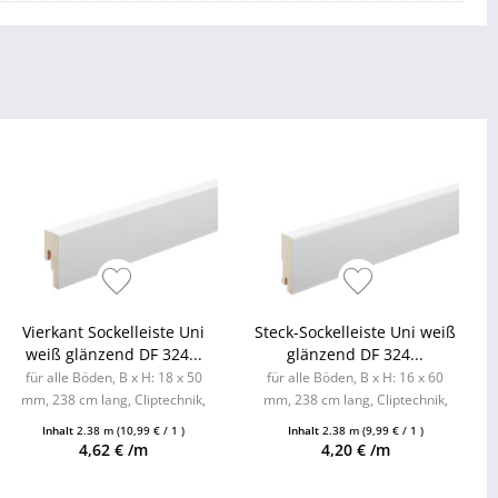
Vierkant Sockelleiste Uni
Steck-Sockelleiste Uni weiß
weiß glänzend DF 324...
glänzend DF 324...
für alle Böden, B x H: 18 x 50
für alle Böden, B x H: 16 x 60
mm, 238 cm lang, Cliptechnik,
mm, 238 cm lang, Cliptechnik,
Leistenclips als Zubehör
Leistenclips als Zubehör
Inhalt
2.38 m
(10,99 € / 1 )
Inhalt
2.38 m
(9,99 € / 1 )
erhältlich
erhältlich
4,62 € /m
4,20 € /m