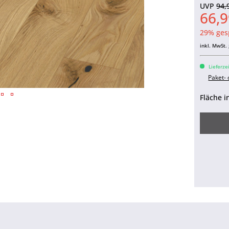
UVP
94,
66,9
29% ges
inkl. MwSt.
Lieferze
Paket-
Fläche i