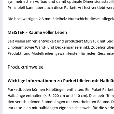
symmetrischen Aufbau und damit optimale Dimensionsstabilität
Prinzipiell kann aber auch diese Parkett-Art fest verklebt wer
Die hochwertigen 2,5 mm Edelholz-Nutzschicht dieses pflegele
MEISTER – Räume voller Leben
Seit vielen Jahren entwickelt und produziert MEISTER mit Lei
Linoleum sowie Wand- und Deckenpaneele inkl. Zubehör über
Produkt- und Modellreihen gewährleisten für jeden Geschmack
Produkthinweise
Wichtige Informationen zu Parkettdielen mit Halbl
Parkettböden können Halblängen enthalten. Ein Paket Parkett 
Halblänge enthalten (z. B. 220 cm und 110 cm). Dies betrifft
den verschiedenen Stammlängen der verarbeiteten Bäume. Da 
Parkettdielen mit Halblängen eignen sich sowohl für die Verl