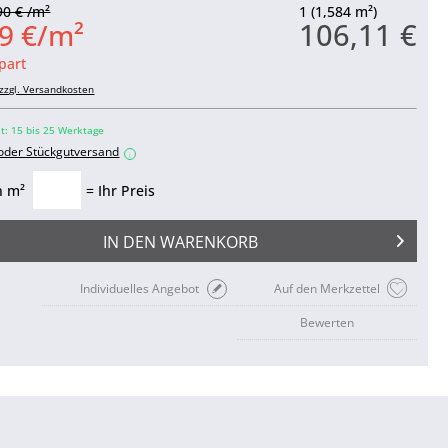
90 € /m²
1 (1,584 m²)
106,11 €
9 €/m²
part
zzgl. Versandkosten
it: 15 bis 25 Werktage
 oder Stückgutversand
i
n m²
= Ihr Preis
IN DEN
WARENKORB
Individuelles Angebot
Auf den Merkzettel
Bewerten