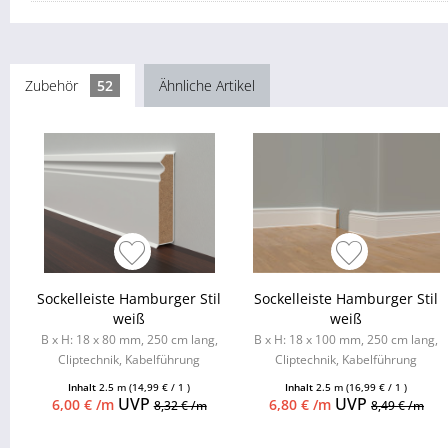
Zubehör
52
Ähnliche Artikel
Sockelleiste Hamburger Stil
Sockelleiste Hamburger Stil
weiß
weiß
B x H: 18 x 80 mm, 250 cm lang,
B x H: 18 x 100 mm, 250 cm lang,
Cliptechnik, Kabelführung
Cliptechnik, Kabelführung
möglich, Leistenclips als
möglich, Leistenclips als
Inhalt
2.5 m
(14,99 € / 1 )
Inhalt
2.5 m
(16,99 € / 1 )
Zubehör...
Zubehör...
UVP
UVP
6,00 € /m
6,80 € /m
8,32 € /m
8,49 € /m