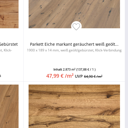
Gebürstet
Parkett Eiche markant geräuchert weiß geölt...
, Klick-
1900 x 189 x 14 mm, weiß geölt/gebürstet, Klick-Verbindung
Inhalt
2.873 m²
(137,88 € / 1 )
47,99 € /m²
UVP
²
64,90 € /m²