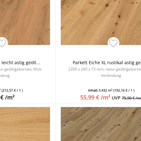
eicht astig geölt...
Parkett Eiche XL rustikal astig geö
r-geölt/gebürstet, Klick-
2200 x 260 x 15 mm, natur-geölt/gebürstet
ndung
Verbindung
²
(212,57 € / 1 )
Inhalt
3.432 m²
(192,16 € / 1 )
 € /m²
55,99 € /m²
UVP
75,90 € /m