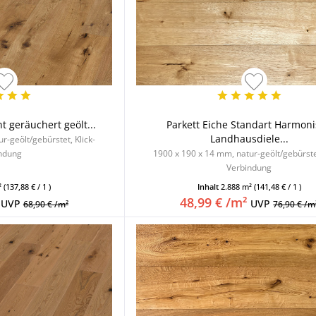
t geräuchert geölt...
Parkett Eiche Standart Harmon
Landhausdiele...
r-geölt/gebürstet, Klick-
ndung
1900 x 190 x 14 mm, natur-geölt/gebürstet
Verbindung
²
(137,88 € / 1 )
Inhalt
2.888 m²
(141,48 € / 1 )
48,99 € /m²
UVP
UVP
68,90 € /m²
76,90 € /m