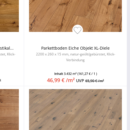
tikal...
Parkettboden Eiche Objekt XL-Diele
et, Klick-
2200 x 260 x 15 mm, natur-geölt/gebürstet, Klick-
Verbindung
Inhalt
3.432 m²
(161,27 € / 1 )
46,99 € /m²
UVP
²
65,90 € /m²