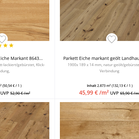
Eiche Markant 8643...
Parkett Eiche markant geölt Landhau
-lackiert/gebürstet, Klick-
1900x 189 x 14 mm, natur-geölt/gebürstet
ndung,
Verbindung
m²
(50,54 € / 1 )
Inhalt
2.873 m²
(132,13 € / 1 )
45,99 € /m²
UVP
UVP
52,90 € /m²
65,90 € /m