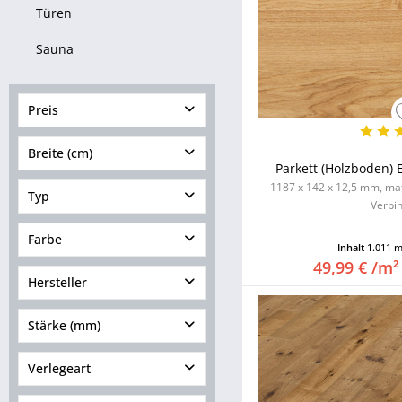
Türen
Sauna
Preis
Breite (cm)
von
19,98 €
bis
404,26 €
Parkett (Holzboden) 
1187 x 142 x 12,5 mm, matt
Typ
Verbi
von
9,00
bis
32,00
Landhausdiele
Farbe
Inhalt
1.011 
Massivholzdiele geölt
49,99 € /m²
Hersteller
Multistab
Schiffsboden
Stärke (mm)
< 10.00
Verlegeart
10.00 - 10.99