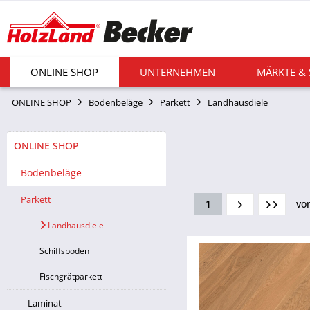
ONLINE SHOP
UNTERNEHMEN
MÄRKTE &
ONLINE SHOP
Bodenbeläge
Parkett
Landhausdiele
ONLINE SHOP
Bodenbeläge
Parkett
1
vo
Landhausdiele
Schiffsboden
Fischgrätparkett
Laminat