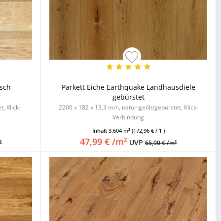
isch
Parkett Eiche Earthquake Landhausdiele
gebürstet
, Klick-
2200 x 182 x 13,3 mm, natur-geölt/gebürstet, Klick-
Verbindung
Inhalt
3.604 m²
(172,96 € / 1 )
47,99 € /m²
UVP
²
65,90 € /m²