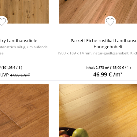
ntry Landhausdiele
Parkett Eiche rustikal Landhaus
Handgehobelt
stanstrich nötig, umlaufende
se
1900 x 189 x 14 mm, natur-geölt/gehobelt, Kli
²
(101,05 € / 1 )
Inhalt
2.873 m²
(135,00 € / 1 )
46,99 € /m²
UVP
47,90 € /m²