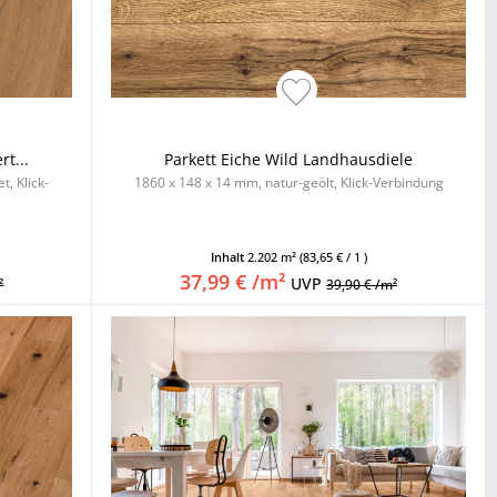
rt...
Parkett Eiche Wild Landhausdiele
, Klick-
1860 x 148 x 14 mm, natur-geölt, Klick-Verbindung
Inhalt
2.202 m²
(83,65 € / 1 )
37,99 € /m²
UVP
²
39,90 € /m²