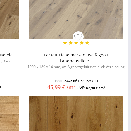
sdiele...
Parkett Eiche markant weiß geölt
Landhausdiele...
, Klick-
1900 x 189 x 14 mm, weiß geölt/gebürstet, Klick-Verbindung
Inhalt
2.873 m²
(132,13 € / 1 )
45,99 € /m²
UVP
²
62,90 € /m²