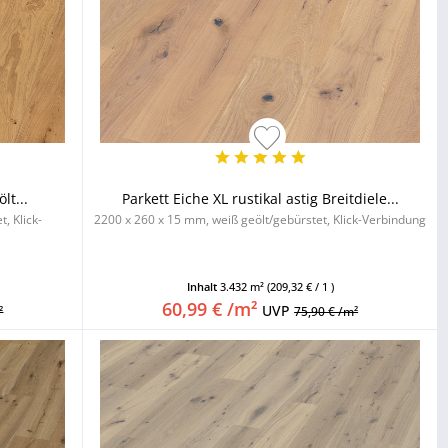
lt...
Parkett Eiche XL rustikal astig Breitdiele...
, Klick-
2200 x 260 x 15 mm, weiß geölt/gebürstet, Klick-Verbindung
Inhalt
3.432 m²
(209,32 € / 1 )
60,99 € /m²
UVP
²
75,90 € /m²