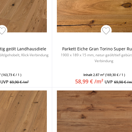
stig geölt Landhausdiele
Parkett Eiche Gran Torino Super Rus
lt/gehobelt, Klick-Verbindung
1900 x 189 x 15 mm, natur-geölt/tief-gebürst
Verbindung
²
(163,73 € / 1 )
Inhalt
2.87 m²
(169,30 € / 1 )
58,99 € /m²
UVP
UVP
69,90 € /m²
69,90 € /m