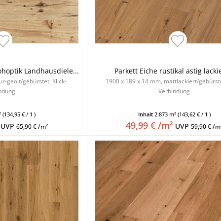
ohoptik Landhausdiele...
Parkett Eiche rustikal astig lackie
r-geölt/gebürstet, Klick-
1900 x 189 x 14 mm, mattlackiert/gebürstet
ndung
Verbindung
²
(134,95 € / 1 )
Inhalt
2.873 m²
(143,62 € / 1 )
49,99 € /m²
UVP
UVP
65,90 € /m²
59,90 € /m