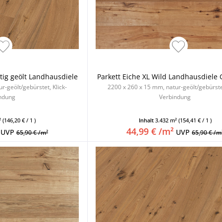
stig geölt Landhausdiele
Parkett Eiche XL Wild Landhausdiele 
r-geölt/gebürstet, Klick-
2200 x 260 x 15 mm, natur-geölt/gebürstet
ndung
Verbindung
²
(146,20 € / 1 )
Inhalt
3.432 m²
(154,41 € / 1 )
44,99 € /m²
UVP
UVP
65,90 € /m²
65,90 € /m