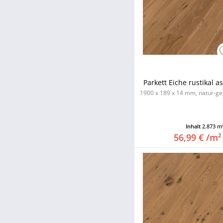
ultramatt lackiert
weiß-geölt
Parkett Eiche rustikal a
1900 x 189 x 14 mm, natur-geö
Inhalt
2.873 m
56,99 € /m²