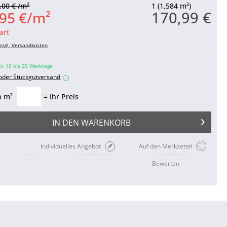
,00 € /m²
1 (1,584 m²)
170,99 €
,95 €/m²
art
zzgl. Versandkosten
it: 15 bis 25 Werktage
 oder Stückgutversand
i
n m²
= Ihr Preis
IN DEN
WARENKORB
Individuelles Angebot
Auf den Merkzettel
Bewerten