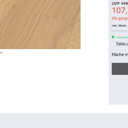
UVP
119
107
9% gesp
inkl. MwSt.
Lieferze
Paket-
Fläche i