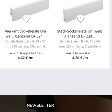
Vierkant Sockelleiste Uni
Steck-Sockelleiste Uni weiß
weiß glänzend DF 324...
glänzend DF 324...
für alle Böden, B x H: 18 x 50
für alle Böden, B x H: 16 x 60
mm, 238 cm lang, Cliptechnik,
mm, 238 cm lang, Cliptechnik,
Leistenclips als Zubehör
Leistenclips als Zubehör
Inhalt
2.38 m
(10,99 € / 1 )
Inhalt
2.38 m
(9,99 € / 1 )
erhältlich
erhältlich
4,62 € /m
4,20 € /m
NEWSLETTER