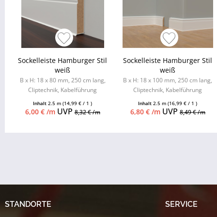
Sockelleiste Hamburger Stil
Sockelleiste Hamburger Stil
weiß
weiß
B x H: 18 x 80 mm, 250 cm lang,
B x H: 18 x 100 mm, 250 cm lang,
Cliptechnik, Kabelführung
Cliptechnik, Kabelführung
möglich, Leistenclips als
möglich, Leistenclips als
Inhalt
2.5 m
(14,99 € / 1 )
Inhalt
2.5 m
(16,99 € / 1 )
Zubehör...
Zubehör...
UVP
UVP
6,00 € /m
6,80 € /m
8,32 € /m
8,49 € /m
STANDORTE
SERVICE