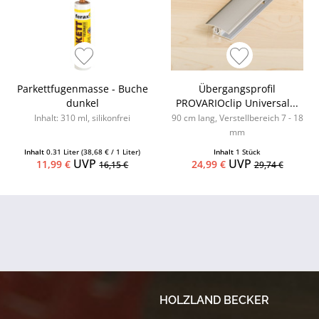
Parkettfugenmasse - Buche
Übergangsprofil
dunkel
PROVARIOclip Universal...
Inhalt: 310 ml, silikonfrei
90 cm lang, Verstellbereich 7 - 18
mm
Inhalt
0.31 Liter
(38,68 € / 1 Liter)
Inhalt
1 Stück
UVP
UVP
11,99 €
24,99 €
16,15 €
29,74 €
HOLZLAND BECKER