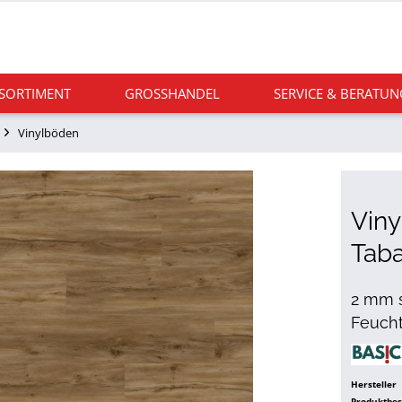
 SORTIMENT
GROSSHANDEL
SERVICE & BERATUN
Vinylböden
Viny
Tab
2 mm s
Feuch
Hersteller
Produktbe