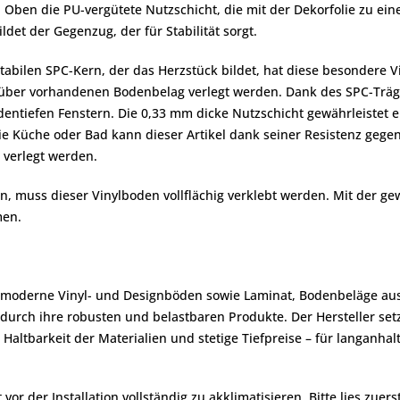
 Oben die PU-vergütete Nutzschicht, die mit der Dekorfolie zu ein
ildet der Gegenzug, der für Stabilität sorgt.
tabilen SPC-Kern, der das Herzstück bildet, hat diese besondere Vi
über vorhandenen Bodenbelag verlegt werden. Dank des SPC-Träger
ntiefen Fenstern. Die 0,33 mm dicke Nutzschicht gewährleistet e
e Küche oder Bad kann dieser Artikel dank seiner Resistenz gege
verlegt werden.
n, muss dieser Vinylboden vollflächig verklebt werden. Mit der ge
men.
 moderne Vinyl- und Designböden sowie Laminat, Bodenbeläge aus 
urch ihre robusten und belastbaren Produkte. Der Hersteller setzt
altbarkeit der Materialien und stetige Tiefpreise – für langanhal
r der Installation vollständig zu akklimatisieren. Bitte lies zuers