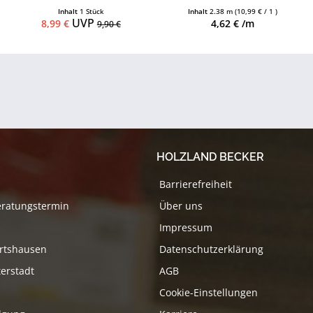
Vinyl-/Designboden oder PVC-
Leistenclips als Zubehör
Inhalt
1 Stück
Inhalt
2.38 m
(10,99 € / 1 )
Boden
erhältlich
UVP
8,99 €
4,62 € /m
9,90 €
HOLZLAND BECKER
Barrierefreiheit
eratungstermin
Über uns
Impressum
rtshausen
Datenschutzerklärung
erstadt
AGB
Cookie-Einstellungen