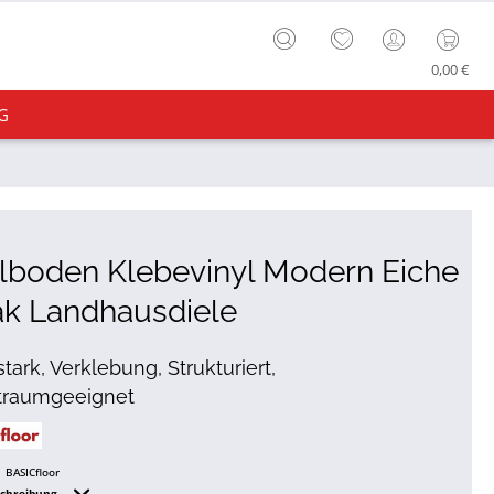
0,00 €
G
lboden Klebevinyl Modern Eiche
ak Landhausdiele
tark, Verklebung, Strukturiert,
traumgeeignet
BASICfloor
schreibung