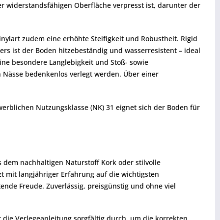
er widerstandsfähigen Oberfläche verpresst ist, darunter der
nylart zudem eine erhöhte Steifigkeit und Robustheit. Rigid
s ist der Boden hitzebeständig und wasserresistent – ideal
ine besondere Langlebigkeit und Stoß- sowie
n Nässe bedenkenlos verlegt werden. Über einer
werblichen Nutzungsklasse (NK) 31 eignet sich der Boden für
dem nachhaltigen Naturstoff Kork oder stilvolle
 mit langjähriger Erfahrung auf die wichtigsten
tende Freude. Zuverlässig, preisgünstig und ohne viel
t die Verlegeanleitung sorgfältig durch, um die korrekten