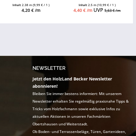
Leistenclips als Zubehör
Inhalt
2.38 m
(9,99 € / 1 )
Inhalt
2.5 m
(10,99 € / 1 )
erhältlich
UVP
4,20 € /m
4,40 € /m
5,63 € /m
NEWSLETTER
Jetzt den HolzLand Becker Newsletter
abonnieren!
Bleiben Sie immer bestens informiert: Mit unserem
Newsletter erhalten Sie regelmäßig praxisnahe Tipps &
Tricks vom Holzfachmann sowie exklusive Infos zu
aktuellen Aktionen in unseren Fachmärkten
Obertshausen und Weiterstadt.
Ob Boden- und Terrassenbeläge, Türen, Gartenideen,