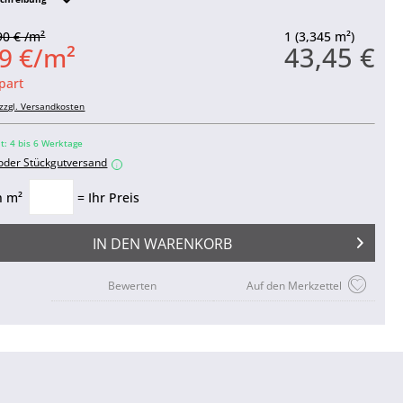
90 € /m²
1 (3,345 m²)
43,45 €
9 €/m²
part
zzgl. Versandkosten
it: 4 bis 6 Werktage
 oder Stückgutversand
i
n m²
= Ihr Preis
IN DEN
WARENKORB
Bewerten
Auf den Merkzettel