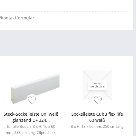
e
/kontaktformular
Steck-Sockelleiste Uni weiß
Sockelleiste Cubu flex life
glänzend DF 324...
60 weiß
für alle Böden, B x H: 16 x 60
B x H: 13 x 60 mm, 250 cm lang
mm, 238 cm lang, Cliptechnik,