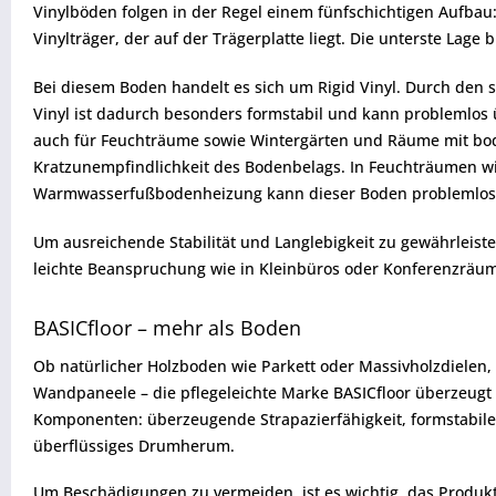
Vinylböden folgen in der Regel einem fünfschichtigen Aufbau:
Vinylträger, der auf der Trägerplatte liegt. Die unterste Lage b
Bei diesem Boden handelt es sich um Rigid Vinyl. Durch den s
Vinyl ist dadurch besonders formstabil und kann problemlos 
auch für Feuchträume sowie Wintergärten und Räume mit bode
Kratzunempfindlichkeit des Bodenbelags. In Feuchträumen wi
Warmwasserfußbodenheizung kann dieser Boden problemlos 
Um ausreichende Stabilität und Langlebigkeit zu gewährleiste
leichte Beanspruchung wie in Kleinbüros oder Konferenzräu
BASICfloor – mehr als Boden
Ob natürlicher Holzboden wie Parkett oder Massivholzdielen,
Wandpaneele – die pflegeleichte Marke BASICfloor überzeugt d
Komponenten: überzeugende Strapazierfähigkeit, formstabile H
überflüssiges Drumherum.
Um Beschädigungen zu vermeiden, ist es wichtig, das Produkt vo