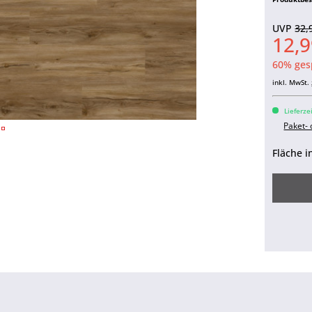
UVP
32,
12,9
60% ges
inkl. MwSt.
Lieferze
Paket-
Fläche i