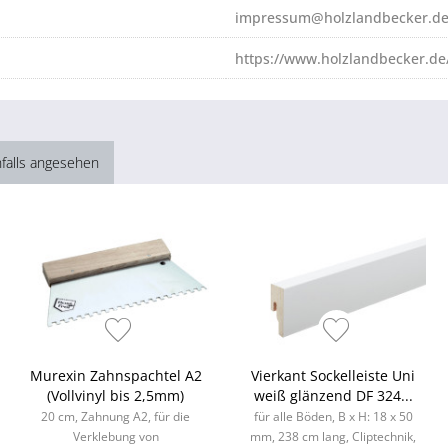
impressum@holzlandbecker.d
https://www.holzlandbecker.de
falls angesehen
Murexin Zahnspachtel A2
Vierkant Sockelleiste Uni
(Vollvinyl bis 2,5mm)
weiß glänzend DF 324...
20 cm, Zahnung A2, für die
für alle Böden, B x H: 18 x 50
Verklebung von
mm, 238 cm lang, Cliptechnik,