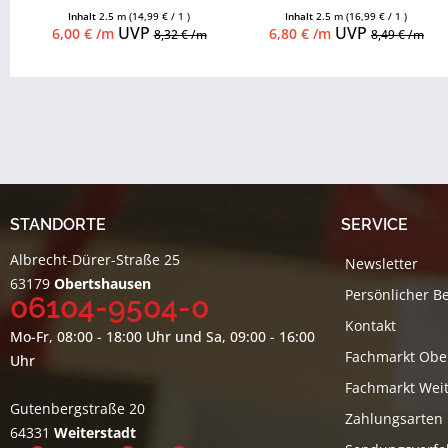
möglich, Leistenclips als
möglich, Leistenclips als
Inhalt
2.5 m
(14,99 € / 1 )
Inhalt
2.5 m
(16,99 € / 1 )
Zubehör...
Zubehör...
UVP
UVP
6,00 € /m
6,80 € /m
8,32 € /m
8,49 € /m
STANDORTE
SERVICE
Albrecht-Dürer-Straße 25
Newsletter
63179
Obertshausen
Persönlicher B
06104-9504-0
Kontakt
Mo-Fr, 08:00 - 18:00 Uhr und Sa, 09:00 - 16:00
Fachmarkt Obe
Uhr
Fachmarkt Weit
Gutenbergstraße 20
Zahlungsarten
64331
Weiterstadt