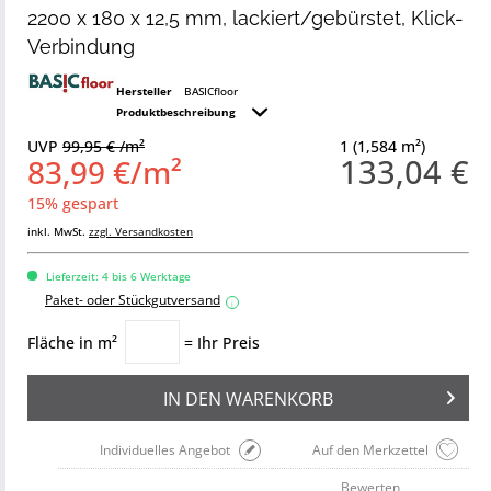
2200 x 180 x 12,5 mm, lackiert/gebürstet, Klick-
Verbindung
Hersteller
BASICfloor
Produktbeschreibung
UVP
99,95 € /m²
1 (1,584 m²)
133,04 €
83,99 €/m²
15% gespart
inkl. MwSt.
zzgl. Versandkosten
Lieferzeit: 4 bis 6 Werktage
Paket- oder Stückgutversand
i
Fläche in m²
= Ihr Preis
IN DEN
WARENKORB
Individuelles Angebot
Auf den Merkzettel
Bewerten