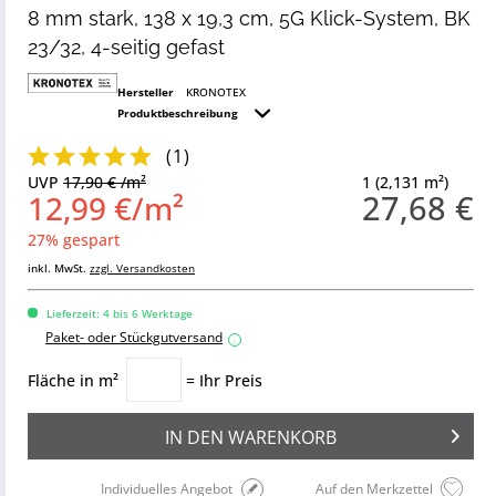
8 mm stark, 138 x 19,3 cm, 5G Klick-System, BK
23/32, 4-seitig gefast
Hersteller
KRONOTEX
Produktbeschreibung
(
1
)
UVP
17,90 € /m²
1 (2,131 m²)
27,68 €
12,99 €/m²
27% gespart
inkl. MwSt.
zzgl. Versandkosten
Lieferzeit: 4 bis 6 Werktage
Paket- oder Stückgutversand
i
Fläche in m²
= Ihr Preis
IN DEN
WARENKORB
Individuelles Angebot
Auf den Merkzettel