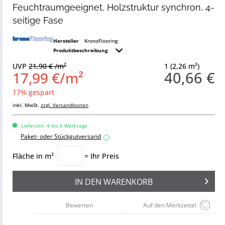
Feuchtraumgeeignet, Holzstruktur synchron, 4-
seitige Fase
Hersteller
KronoFlooring
Produktbeschreibung
UVP
21,90 € /m²
1 (2,26 m²)
40,66 €
17,99 €/m²
17% gespart
inkl. MwSt.
zzgl. Versandkosten
Lieferzeit: 4 bis 6 Werktage
Paket- oder Stückgutversand
i
Fläche in m²
= Ihr Preis
IN DEN
WARENKORB
Bewerten
Auf den Merkzettel