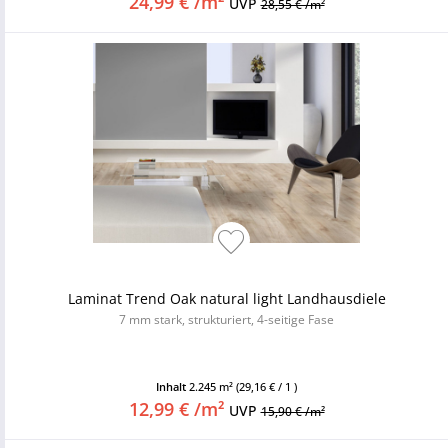
24,99 € /m²
UVP
28,55 € /m²
Laminat Trend Oak natural light Landhausdiele
7 mm stark, strukturiert, 4-seitige Fase
Inhalt
2.245 m²
(29,16 € / 1 )
12,99 € /m²
UVP
15,90 € /m²