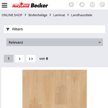
ONLINE SHOP
Bodenbeläge
Laminat
Landhausdiele
Filtern
1
von
8