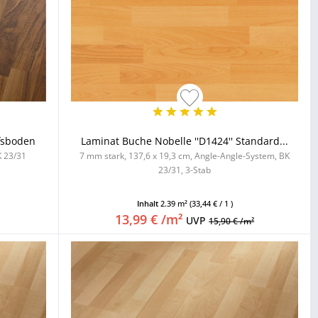
fsboden
Laminat Buche Nobelle ''D1424'' Standard...
K 23/31
7 mm stark, 137,6 x 19,3 cm, Angle-Angle-System, BK
23/31, 3-Stab
Inhalt
2.39 m²
(33,44 € / 1 )
13,99 € /m²
UVP
15,90 € /m²