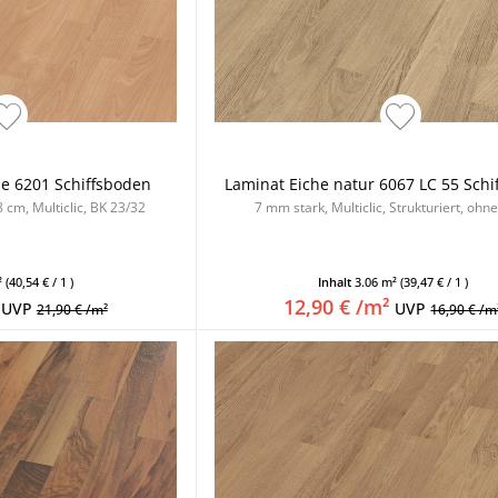
e 6201 Schiffsboden
Laminat Eiche natur 6067 LC 55 Sch
 cm, Multiclic, BK 23/32
7 mm stark, Multiclic, Strukturiert, ohn
²
(40,54 € / 1 )
Inhalt
3.06 m²
(39,47 € / 1 )
12,90 € /m²
UVP
UVP
21,90 € /m²
16,90 € /m