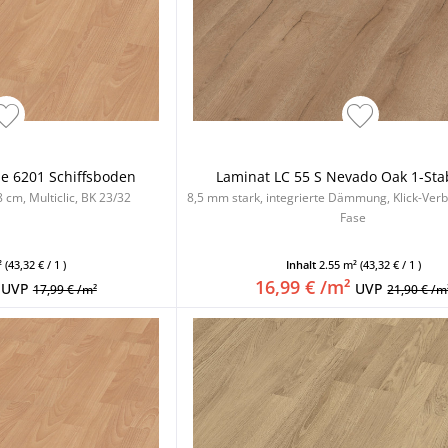
e 6201 Schiffsboden
Laminat LC 55 S Nevado Oak 1-Sta
 cm, Multiclic, BK 23/32
8,5 mm stark, integrierte Dämmung, Klick-Ver
Fase
²
(43,32 € / 1 )
Inhalt
2.55 m²
(43,32 € / 1 )
16,99 € /m²
UVP
UVP
17,99 € /m²
21,90 € /m