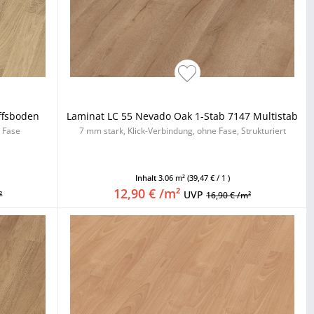
iffsboden
Laminat LC 55 Nevado Oak 1-Stab 7147 Multistab
e Fase
7 mm stark, Klick-Verbindung, ohne Fase, Strukturiert
Inhalt
3.06 m²
(39,47 € / 1 )
12,90 € /m²
UVP
²
16,90 € /m²