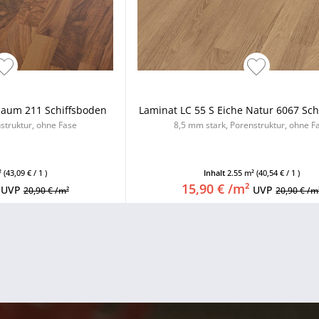
baum 211 Schiffsboden
Laminat LC 55 S Eiche Natur 6067 Sc
struktur, ohne Fase
8,5 mm stark, Porenstruktur, ohne F
²
(43,09 € / 1 )
Inhalt
2.55 m²
(40,54 € / 1 )
15,90 € /m²
UVP
UVP
20,90 € /m²
20,90 € /m