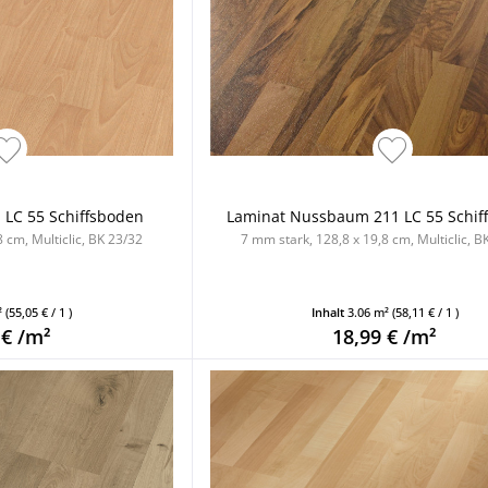
 LC 55 Schiffsboden
Laminat Nussbaum 211 LC 55 Schif
 cm, Multiclic, BK 23/32
7 mm stark, 128,8 x 19,8 cm, Multiclic, B
²
(55,05 € / 1 )
Inhalt
3.06 m²
(58,11 € / 1 )
 € /m²
18,99 € /m²