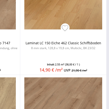
b 7147
Laminat LC 150 Eiche 462 Classic Schiffsboden
bindung, ohne
8 mm stark, 128,8 x 19,8 cm, Multiclic, BK 23/32
Inhalt
2.55 m²
(38,00 € / 1 )
14,90 € /m²
UVP
²
21,90 € /m²