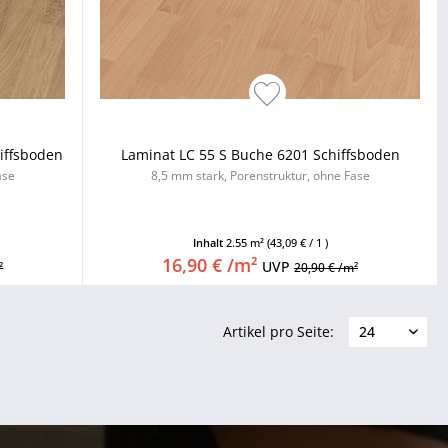
hiffsboden
Laminat LC 55 S Buche 6201 Schiffsboden
ase
8,5 mm stark, Porenstruktur, ohne Fase
Inhalt
2.55 m²
(43,09 € / 1 )
16,90 € /m²
UVP
²
20,90 € /m²
Artikel pro Seite: