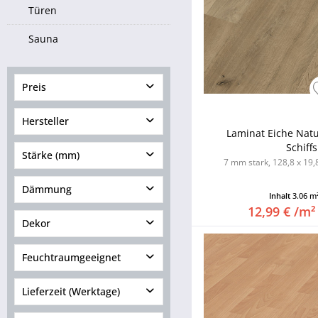
Türen
Sauna
Preis
Hersteller
von
33,44 €
bis
70,35 €
Laminat Eiche Natu
Schiff
Stärke (mm)
7 mm stark, 128,8 x 19,8
< 8.00
Dämmung
Inhalt
3.06 m
8.00 - 69.99
12,99 € /m²
Dämmung integriert
Dekor
>= 70.00
Dämmung nicht integriert
Feuchtraumgeeignet
Lieferzeit (Werktage)