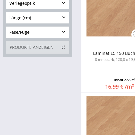
4 bis 6
Verlegeoptik
15 bis 25
Länge (cm)
Fase/Fuge
von
128,00
bis
137,00
ohne Fase
PRODUKTE ANZEIGEN
Laminat LC 150 Buch
4-seitig
8 mm stark, 128,8 x 19,8
Inhalt
2.55 m
16,99 € /m²