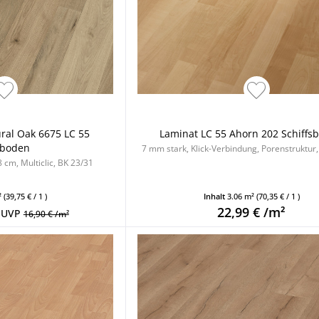
ral Oak 6675 LC 55
Laminat LC 55 Ahorn 202 Schiffs
sboden
7 mm stark, Klick-Verbindung, Porenstruktur
 cm, Multiclic, BK 23/31
²
(39,75 € / 1 )
Inhalt
3.06 m²
(70,35 € / 1 )
22,99 € /m²
UVP
16,90 € /m²