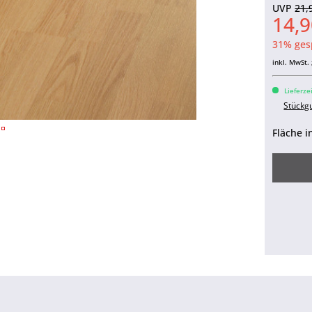
UVP
21,
14,9
31% ges
inkl. MwSt.
Lieferze
Stückg
Fläche i