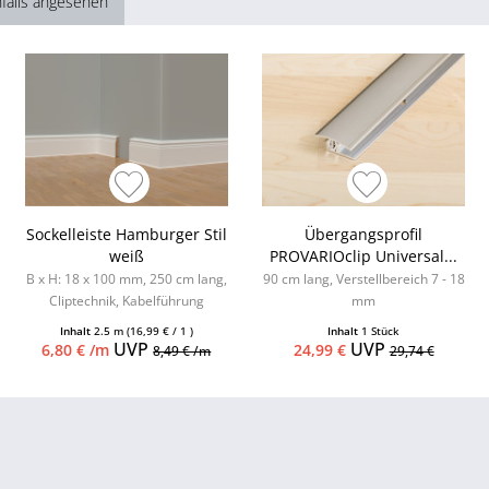
falls angesehen
Sockelleiste Hamburger Stil
Übergangsprofil
weiß
PROVARIOclip Universal...
B x H: 18 x 100 mm, 250 cm lang,
90 cm lang, Verstellbereich 7 - 18
Cliptechnik, Kabelführung
mm
möglich, Leistenclips als
Inhalt
2.5 m
(16,99 € / 1 )
Inhalt
1 Stück
Zubehör...
UVP
UVP
6,80 € /m
24,99 €
8,49 € /m
29,74 €