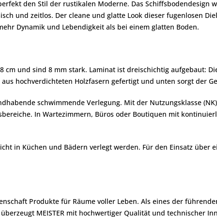
perfekt den Stil der rustikalen Moderne. Das Schiffsbodendesign 
ssisch und zeitlos. Der cleane und glatte Look dieser fugenlosen 
 mehr Dynamik und Lebendigkeit als bei einem glatten Boden.
,8 cm und sind 8 mm stark. Laminat ist dreischichtig aufgebaut: D
 aus hochverdichteten Holzfasern gefertigt und unten sorgt der Geg
handhabende schwimmende Verlegung. Mit der Nutzungsklasse (NK) 2
sbereiche. In Wartezimmern, Büros oder Boutiquen mit kontinuier
r nicht in Küchen und Bädern verlegt werden. Für den Einsatz übe
denschaft Produkte für Räume voller Leben. Als eines der führend
berzeugt MEISTER mit hochwertiger Qualität und technischer Inn