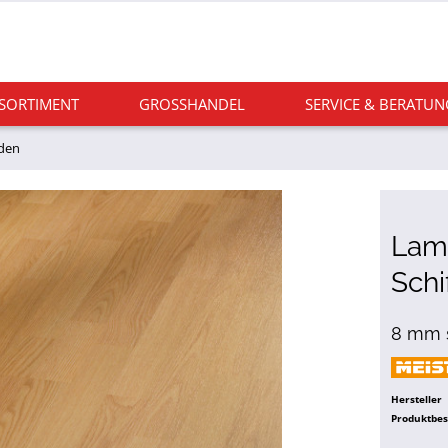
 SORTIMENT
GROSSHANDEL
SERVICE & BERATUN
oden
Lami
Schi
8 mm s
Hersteller
Produktbe