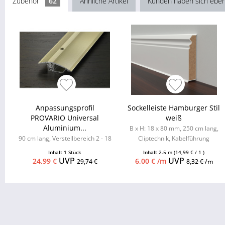
Zubehör
62
Ähnliche Artikel
Kunden haben sich eben
Anpassungsprofil
Sockelleiste Hamburger Stil
PROVARIO Universal
weiß
Aluminium...
B x H: 18 x 80 mm, 250 cm lang,
90 cm lang, Verstellbereich 2 - 18
Cliptechnik, Kabelführung
mm
möglich, Leistenclips als
Inhalt
1 Stück
Inhalt
2.5 m
(14,99 € / 1 )
Zubehör...
UVP
UVP
24,99 €
6,00 € /m
29,74 €
8,32 € /m