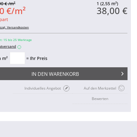
90 € /m²
1 (2,55 m²)
38,00 €
0 €/m²
part
zzgl. Versandkosten
it: 15 bis 25 Werktage
utversand
i
n m²
= Ihr Preis
IN DEN
WARENKORB
Individuelles Angebot
Auf den Merkzettel
Bewerten