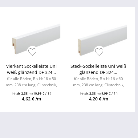
Vierkant Sockelleiste Uni
Steck-Sockelleiste Uni weiß
weiß glänzend DF 324...
glänzend DF 324...
für alle Böden, B x H: 18 x 50
für alle Böden, B x H: 16 x 60
mm, 238 cm lang, Cliptechnik,
mm, 238 cm lang, Cliptechnik,
Leistenclips als Zubehör
Leistenclips als Zubehör
Inhalt
2.38 m
(10,99 € / 1 )
Inhalt
2.38 m
(9,99 € / 1 )
erhältlich
erhältlich
4,62 € /m
4,20 € /m