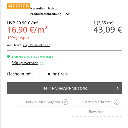
Hersteller
Meister
Produktbeschreibung
UVP
20,90 € /m²
1 (2,55 m²)
43,09 €
16,90 €/m²
19% gespart
inkl. MwSt.
zzgl. Versandkosten
Lieferzeit: 15 bis 25 Werktage
Stückgutversand
i
Fläche in m²
= Ihr Preis
IN DEN
WARENKORB
Individuelles Angebot
Auf den Merkzettel
Bewerten