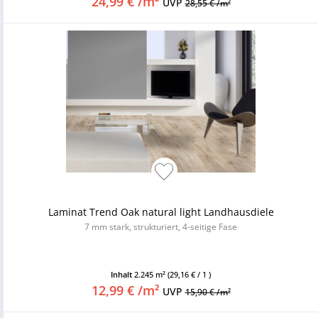
24,99 € /m²
UVP
28,55 € /m²
Laminat Trend Oak natural light Landhausdiele
7 mm stark, strukturiert, 4-seitige Fase
Inhalt
2.245 m²
(29,16 € / 1 )
12,99 € /m²
UVP
15,90 € /m²