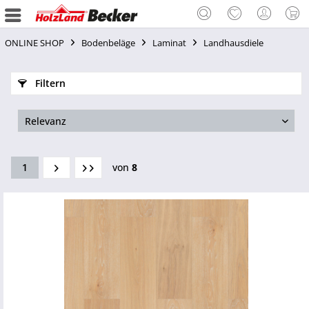
ONLINE SHOP
Bodenbeläge
Laminat
Landhausdiele
Filtern
1
von
8