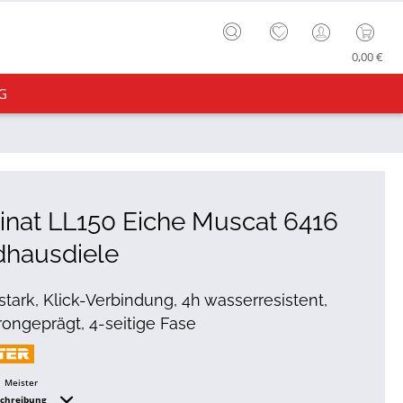
0,00 €
G
nat LL150 Eiche Muscat 6416
dhausdiele
tark, Klick-Verbindung, 4h wasserresistent,
ongeprägt, 4-seitige Fase
Meister
schreibung