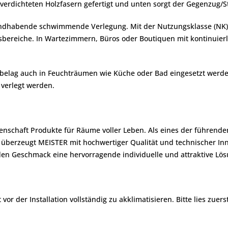
verdichteten Holzfasern gefertigt und unten sorgt der Gegenzug/Stab
handhabende schwimmende Verlegung. Mit der Nutzungsklasse (NK) 2
sbereiche. In Wartezimmern, Büros oder Boutiquen mit kontinuier
nbelag auch in Feuchträumen wie Küche oder Bad eingesetzt werde
verlegt werden.
denschaft Produkte für Räume voller Leben. Als eines der führend
berzeugt MEISTER mit hochwertiger Qualität und technischer Inn
en Geschmack eine hervorragende individuelle und attraktive Lös
r der Installation vollständig zu akklimatisieren. Bitte lies zuers