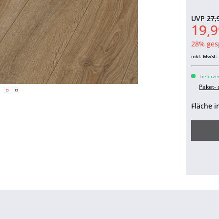
UVP
27,
19,9
28% ges
inkl. MwSt.
Lieferze
Paket-
Fläche i