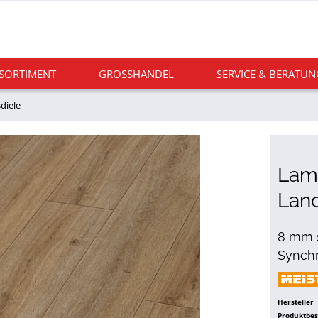
 SORTIMENT
GROSSHANDEL
SERVICE & BERATUN
diele
Lami
Lan
8 mm s
Synchr
Hersteller
Produktbe