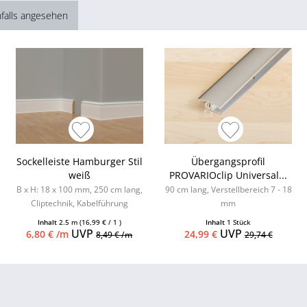
falls angesehen
Sockelleiste Hamburger Stil
Übergangsprofil
weiß
PROVARIOclip Universal...
B x H: 18 x 100 mm, 250 cm lang,
90 cm lang, Verstellbereich 7 - 18
Cliptechnik, Kabelführung
mm
möglich, Leistenclips als
Inhalt
2.5 m
(16,99 € / 1 )
Inhalt
1 Stück
Zubehör...
UVP
UVP
6,80 € /m
24,99 €
8,49 € /m
29,74 €