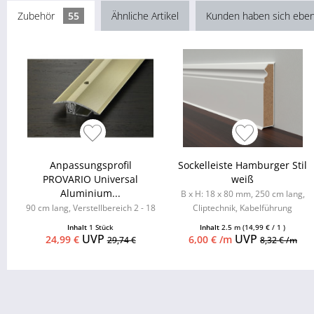
Zubehör
55
Ähnliche Artikel
Kunden haben sich eben
Anpassungsprofil
Sockelleiste Hamburger Stil
PROVARIO Universal
weiß
Aluminium...
B x H: 18 x 80 mm, 250 cm lang,
90 cm lang, Verstellbereich 2 - 18
Cliptechnik, Kabelführung
mm
möglich, Leistenclips als
Inhalt
1 Stück
Inhalt
2.5 m
(14,99 € / 1 )
Zubehör...
UVP
UVP
24,99 €
6,00 € /m
29,74 €
8,32 € /m