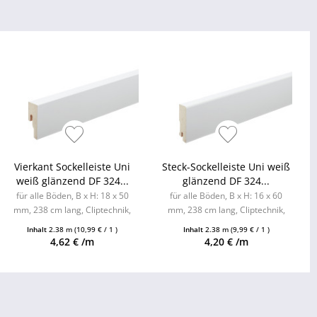
Vierkant Sockelleiste Uni
Steck-Sockelleiste Uni weiß
weiß glänzend DF 324...
glänzend DF 324...
für alle Böden, B x H: 18 x 50
für alle Böden, B x H: 16 x 60
mm, 238 cm lang, Cliptechnik,
mm, 238 cm lang, Cliptechnik,
Leistenclips als Zubehör
Leistenclips als Zubehör
Inhalt
2.38 m
(10,99 € / 1 )
Inhalt
2.38 m
(9,99 € / 1 )
erhältlich
erhältlich
4,62 € /m
4,20 € /m