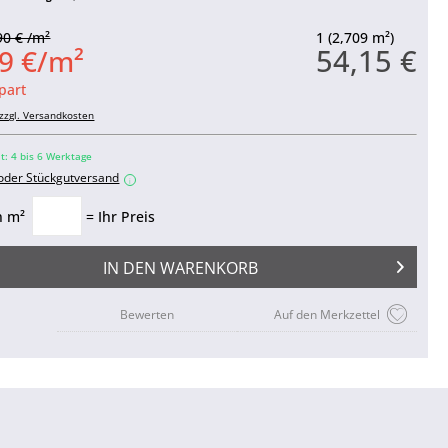
90 € /m²
1 (2,709 m²)
54,15 €
9 €/m²
part
zzgl. Versandkosten
it: 4 bis 6 Werktage
 oder Stückgutversand
i
n m²
= Ihr Preis
IN DEN
WARENKORB
Bewerten
Auf den Merkzettel