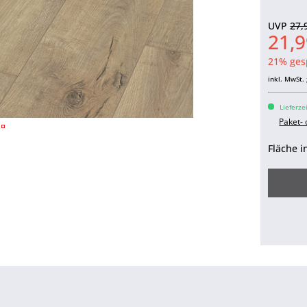
UVP
27,
21,9
21% ges
inkl. MwSt.
Lieferze
Paket-
Fläche i