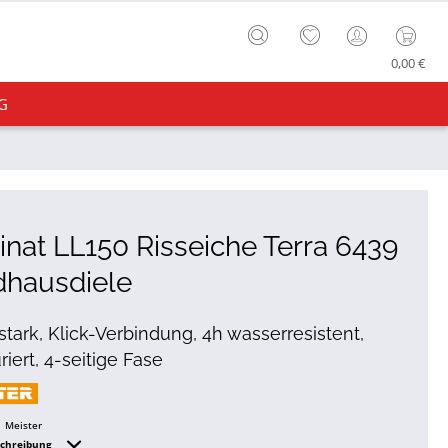
0,00 €
G
nat LL150 Risseiche Terra 6439
dhausdiele
tark, Klick-Verbindung, 4h wasserresistent,
riert, 4-seitige Fase
Meister
schreibung