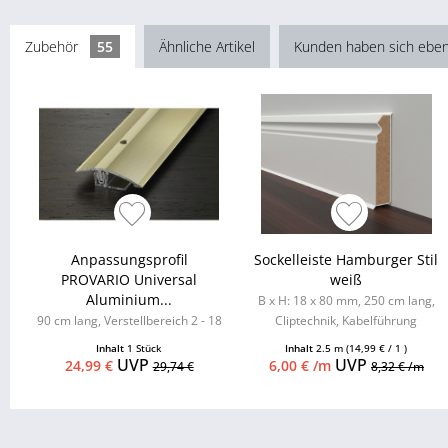
Zubehör
55
Ähnliche Artikel
Kunden haben sich eben
Anpassungsprofil
Sockelleiste Hamburger Stil
PROVARIO Universal
weiß
Aluminium...
B x H: 18 x 80 mm, 250 cm lang,
90 cm lang, Verstellbereich 2 - 18
Cliptechnik, Kabelführung
mm
möglich, Leistenclips als
Inhalt
1 Stück
Inhalt
2.5 m
(14,99 € / 1 )
Zubehör...
UVP
UVP
24,99 €
6,00 € /m
29,74 €
8,32 € /m