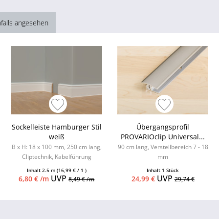
falls angesehen
Sockelleiste Hamburger Stil
Übergangsprofil
weiß
PROVARIOclip Universal...
B x H: 18 x 100 mm, 250 cm lang,
90 cm lang, Verstellbereich 7 - 18
Cliptechnik, Kabelführung
mm
möglich, Leistenclips als
Inhalt
2.5 m
(16,99 € / 1 )
Inhalt
1 Stück
Zubehör...
UVP
UVP
6,80 € /m
24,99 €
8,49 € /m
29,74 €