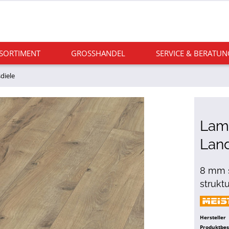
 SORTIMENT
GROSSHANDEL
SERVICE & BERATUN
diele
Lami
Lan
8 mm s
struktu
Hersteller
Produktbe