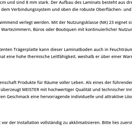
2 cm und sind 8 mm stark. Der Aufbau des Laminats besteht aus dr
mit dem Verbindungssystem und oben die robuste Oberflächen- und
immend verlegt werden. Mit der Nutzungsklasse (NK) 23 eignet sic
n Wartezimmern, Büros oder Boutiquen mit kontinuierlicher Nutzu
tenten Trägerplatte kann dieser Laminatboden auch in Feuchträum
 eine hohe thermische Leitfähigkeit, weshalb er über einer Wa
denschaft Produkte für Räume voller Leben. Als eines der führend
berzeugt MEISTER mit hochwertiger Qualität und technischer Inn
en Geschmack eine hervorragende individuelle und attraktive Lös
r der Installation vollständig zu akklimatisieren. Bitte lies zuers