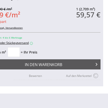
90 € /m²
1 (2,709 m²)
59,57 €
9 €/m²
part
zzgl. Versandkosten
it: 4 bis 6 Werktage
 oder Stückgutversand
i
n m²
= Ihr Preis
IN DEN
WARENKORB
Bewerten
Auf den Merkzettel