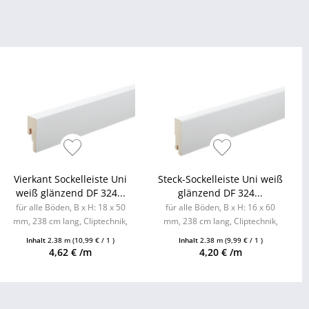
Vierkant Sockelleiste Uni
Steck-Sockelleiste Uni weiß
weiß glänzend DF 324...
glänzend DF 324...
für alle Böden, B x H: 18 x 50
für alle Böden, B x H: 16 x 60
mm, 238 cm lang, Cliptechnik,
mm, 238 cm lang, Cliptechnik,
Leistenclips als Zubehör
Leistenclips als Zubehör
Inhalt
2.38 m
(10,99 € / 1 )
Inhalt
2.38 m
(9,99 € / 1 )
erhältlich
erhältlich
4,62 € /m
4,20 € /m