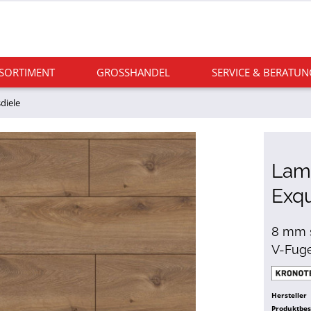
 SORTIMENT
GROSSHANDEL
SERVICE & BERATUN
diele
Lami
Exqu
8 mm s
V-Fug
Hersteller
Produktbe