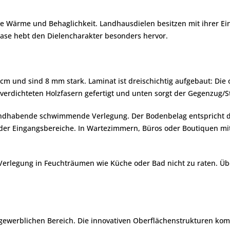
re Wärme und Behaglichkeit. Landhausdielen besitzen mit ihrer Ein
Fase hebt den Dielencharakter besonders hervor.
 cm und sind 8 mm stark. Laminat ist dreischichtig aufgebaut: Di
verdichteten Holzfasern gefertigt und unten sorgt der Gegenzug/Stab
handhabende schwimmende Verlegung. Der Bodenbelag entspricht de
e oder Eingangsbereiche. In Wartezimmern, Büros oder Boutiquen mi
e Verlegung in Feuchträumen wie Küche oder Bad nicht zu raten.
gewerblichen Bereich. Die innovativen Oberflächenstrukturen kom