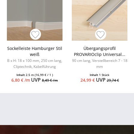
Sockelleiste Hamburger Stil
Übergangsprofil
weiß
PROVARIOclip Universal...
B x H: 18 x 100 mm, 250 cm lang,
90 cm lang, Verstellbereich 7 - 18
Cliptechnik, Kabelführung
mm
möglich, Leistenclips als
Inhalt
2.5 m
(16,99 € / 1 )
Inhalt
1 Stück
Zubehör...
UVP
UVP
6,80 € /m
24,99 €
8,49 € /m
29,74 €