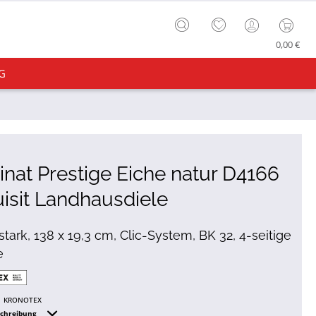
0,00 €
G
nat Prestige Eiche natur D4166
isit Landhausdiele
tark, 138 x 19,3 cm, Clic-System, BK 32, 4-seitige
e
KRONOTEX
schreibung