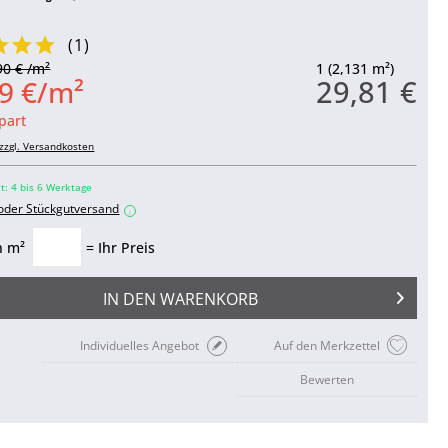
(
1
)
90 € /m²
1 (2,131 m²)
29,81 €
9 €/m²
part
zzgl. Versandkosten
it: 4 bis 6 Werktage
 oder Stückgutversand
i
n m²
= Ihr Preis
IN DEN
WARENKORB
Individuelles Angebot
Auf den Merkzettel
Bewerten