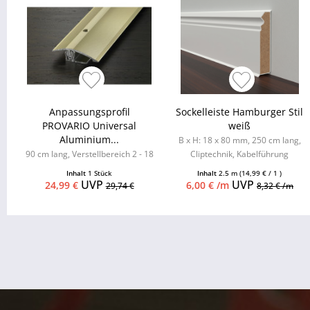
Anpassungsprofil
Sockelleiste Hamburger Stil
PROVARIO Universal
weiß
Aluminium...
B x H: 18 x 80 mm, 250 cm lang,
90 cm lang, Verstellbereich 2 - 18
Cliptechnik, Kabelführung
mm
möglich, Leistenclips als
Inhalt
1 Stück
Inhalt
2.5 m
(14,99 € / 1 )
Zubehör...
UVP
UVP
24,99 €
6,00 € /m
29,74 €
8,32 € /m