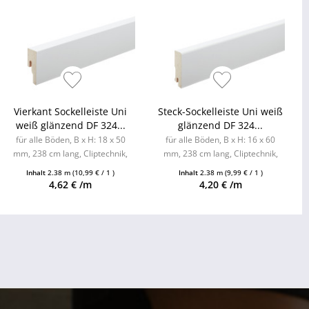
Vierkant Sockelleiste Uni
Steck-Sockelleiste Uni weiß
weiß glänzend DF 324...
glänzend DF 324...
für alle Böden, B x H: 18 x 50
für alle Böden, B x H: 16 x 60
mm, 238 cm lang, Cliptechnik,
mm, 238 cm lang, Cliptechnik,
Leistenclips als Zubehör
Leistenclips als Zubehör
Inhalt
2.38 m
(10,99 € / 1 )
Inhalt
2.38 m
(9,99 € / 1 )
erhältlich
erhältlich
4,62 € /m
4,20 € /m