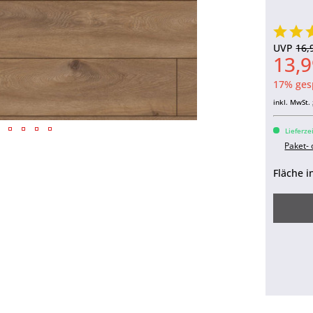
UVP
16,
13,9
17% ges
inkl. MwSt.
Lieferze
Paket-
Fläche i