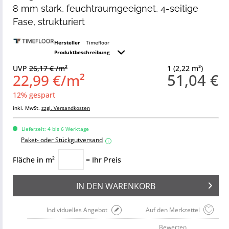
8 mm stark, feuchtraumgeeignet, 4-seitige
Fase, strukturiert
Hersteller
Timefloor
Produktbeschreibung
UVP
26,17 € /m²
1 (2,22 m²)
51,04 €
22,99 €/m²
12% gespart
inkl. MwSt.
zzgl. Versandkosten
Lieferzeit: 4 bis 6 Werktage
Paket- oder Stückgutversand
i
Fläche in m²
= Ihr Preis
IN DEN
WARENKORB
Individuelles Angebot
Auf den Merkzettel
Bewerten