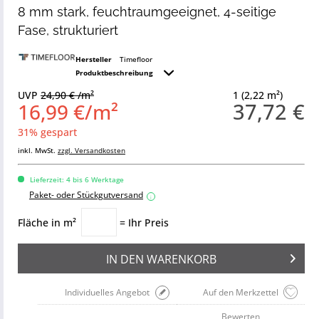
8 mm stark, feuchtraumgeeignet, 4-seitige
Fase, strukturiert
Hersteller
Timefloor
Produktbeschreibung
UVP
24,90 € /m²
1 (2,22 m²)
37,72 €
16,99 €/m²
31% gespart
inkl. MwSt.
zzgl. Versandkosten
Lieferzeit: 4 bis 6 Werktage
Paket- oder Stückgutversand
i
Fläche in m²
= Ihr Preis
IN DEN
WARENKORB
Individuelles Angebot
Auf den Merkzettel
Bewerten