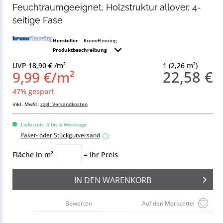
Feuchtraumgeeignet, Holzstruktur allover, 4-
seitige Fase
Hersteller
KronoFlooring
Produktbeschreibung
UVP
18,90 € /m²
1 (2,26 m²)
22,58 €
9,99 €/m²
47% gespart
inkl. MwSt.
zzgl. Versandkosten
Lieferzeit: 4 bis 6 Werktage
Paket- oder Stückgutversand
i
Fläche in m²
= Ihr Preis
IN DEN
WARENKORB
Bewerten
Auf den Merkzettel