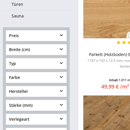
Türen
Sauna
Preis
Breite (cm)
von
19,98 €
bis
404,26 €
Parkett (Holzboden) 
1187 x 142 x 12,5 mm, matt
Typ
Verbi
von
9,00
bis
32,00
Landhausdiele
Farbe
Inhalt
1.011 
Massivholzdiele geölt
49,99 € /m²
Hersteller
Multistab
Schiffsboden
Stärke (mm)
< 10.00
Verlegeart
10.00 - 10.99