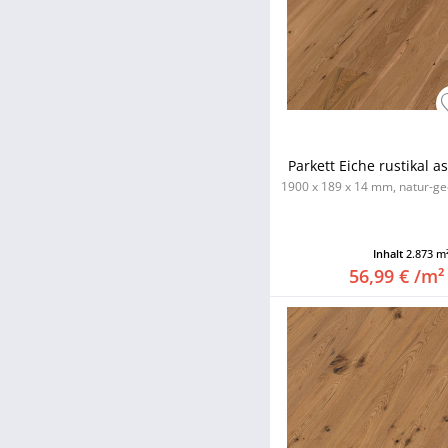
ultramatt lackiert
weiß-geölt
Parkett Eiche rustikal a
1900 x 189 x 14 mm, natur-geö
Inhalt
2.873 m
56,99 € /m²