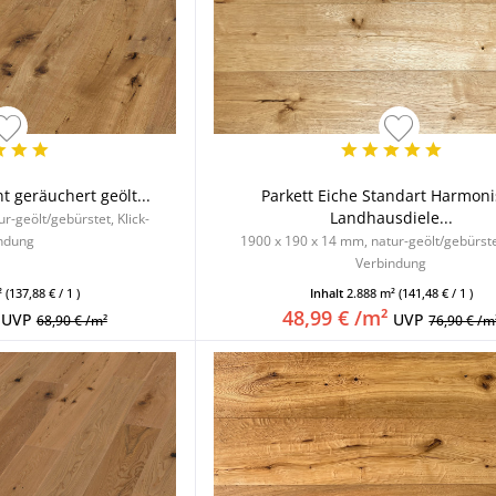
t geräuchert geölt...
Parkett Eiche Standart Harmon
Landhausdiele...
r-geölt/gebürstet, Klick-
ndung
1900 x 190 x 14 mm, natur-geölt/gebürstet
Verbindung
²
(137,88 € / 1 )
Inhalt
2.888 m²
(141,48 € / 1 )
48,99 € /m²
UVP
UVP
68,90 € /m²
76,90 € /m