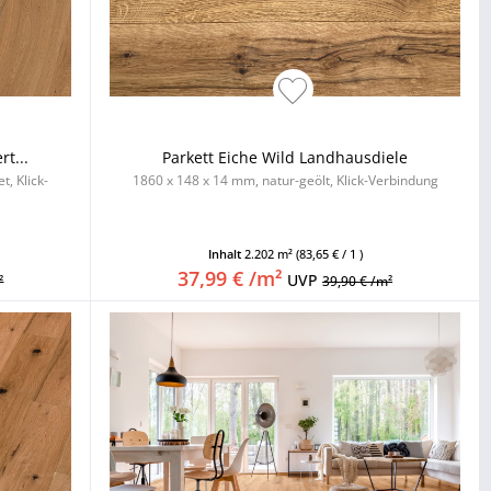
rt...
Parkett Eiche Wild Landhausdiele
, Klick-
1860 x 148 x 14 mm, natur-geölt, Klick-Verbindung
Inhalt
2.202 m²
(83,65 € / 1 )
37,99 € /m²
UVP
²
39,90 € /m²