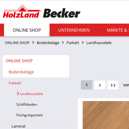
ONLINE SHOP
UNTERNEHMEN
MÄRKTE &
ONLINE SHOP
Bodenbeläge
Parkett
Landhausdiele
ONLINE SHOP
Bodenbeläge
Parkett
1
vo
Landhausdiele
Schiffsboden
Fischgrätparkett
Laminat