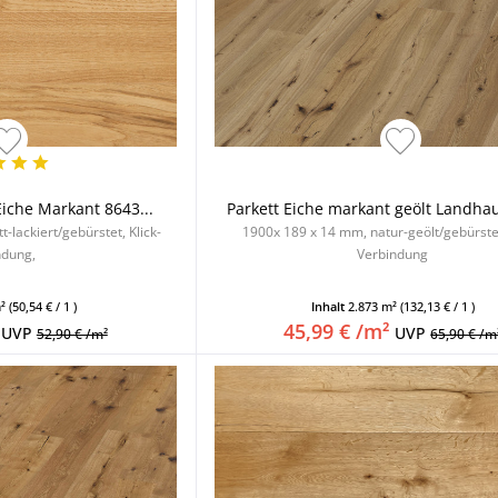
Eiche Markant 8643...
Parkett Eiche markant geölt Landhau
-lackiert/gebürstet, Klick-
1900x 189 x 14 mm, natur-geölt/gebürstet
ndung,
Verbindung
m²
(50,54 € / 1 )
Inhalt
2.873 m²
(132,13 € / 1 )
45,99 € /m²
UVP
UVP
52,90 € /m²
65,90 € /m