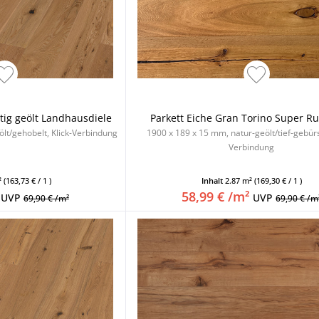
stig geölt Landhausdiele
Parkett Eiche Gran Torino Super Rus
lt/gehobelt, Klick-Verbindung
1900 x 189 x 15 mm, natur-geölt/tief-gebürst
Verbindung
²
(163,73 € / 1 )
Inhalt
2.87 m²
(169,30 € / 1 )
58,99 € /m²
UVP
UVP
69,90 € /m²
69,90 € /m