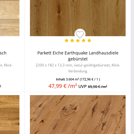
isch
Parkett Eiche Earthquake Landhausdiele
gebürstet
, Klick-
2200 x 182 x 13,3 mm, natur-geölt/gebürstet, Klick-
Verbindung
Inhalt
3.604 m²
(172,96 € / 1 )
47,99 € /m²
UVP
²
65,90 € /m²