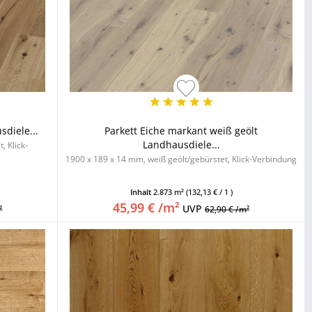
sdiele...
Parkett Eiche markant weiß geölt
Landhausdiele...
, Klick-
1900 x 189 x 14 mm, weiß geölt/gebürstet, Klick-Verbindung
Inhalt
2.873 m²
(132,13 € / 1 )
45,99 € /m²
UVP
²
62,90 € /m²