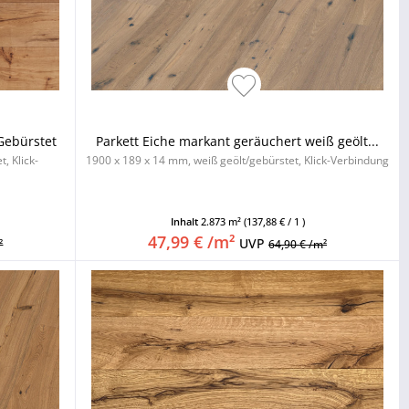
Gebürstet
Parkett Eiche markant geräuchert weiß geölt...
, Klick-
1900 x 189 x 14 mm, weiß geölt/gebürstet, Klick-Verbindung
Inhalt
2.873 m²
(137,88 € / 1 )
47,99 € /m²
UVP
²
64,90 € /m²