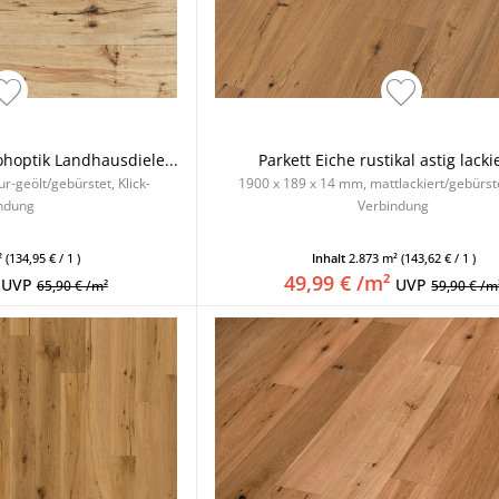
ohoptik Landhausdiele...
Parkett Eiche rustikal astig lackie
r-geölt/gebürstet, Klick-
1900 x 189 x 14 mm, mattlackiert/gebürstet
ndung
Verbindung
²
(134,95 € / 1 )
Inhalt
2.873 m²
(143,62 € / 1 )
49,99 € /m²
UVP
UVP
65,90 € /m²
59,90 € /m