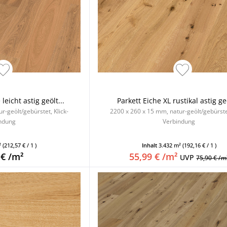
eicht astig geölt...
Parkett Eiche XL rustikal astig geö
r-geölt/gebürstet, Klick-
2200 x 260 x 15 mm, natur-geölt/gebürstet
ndung
Verbindung
²
(212,57 € / 1 )
Inhalt
3.432 m²
(192,16 € / 1 )
 € /m²
55,99 € /m²
UVP
75,90 € /m