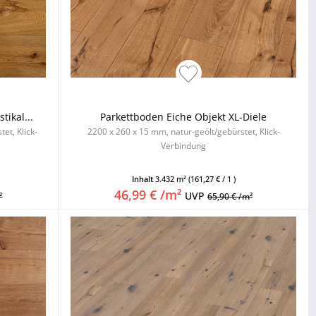
tikal...
Parkettboden Eiche Objekt XL-Diele
et, Klick-
2200 x 260 x 15 mm, natur-geölt/gebürstet, Klick-
Verbindung
Inhalt
3.432 m²
(161,27 € / 1 )
46,99 € /m²
UVP
²
65,90 € /m²