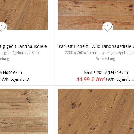
stig geölt Landhausdiele
Parkett Eiche XL Wild Landhausdiele 
r-geölt/gebürstet, Klick-
2200 x 260 x 15 mm, natur-geölt/gebürstet
ndung
Verbindung
²
(146,20 € / 1 )
Inhalt
3.432 m²
(154,41 € / 1 )
44,99 € /m²
UVP
UVP
65,90 € /m²
65,90 € /m