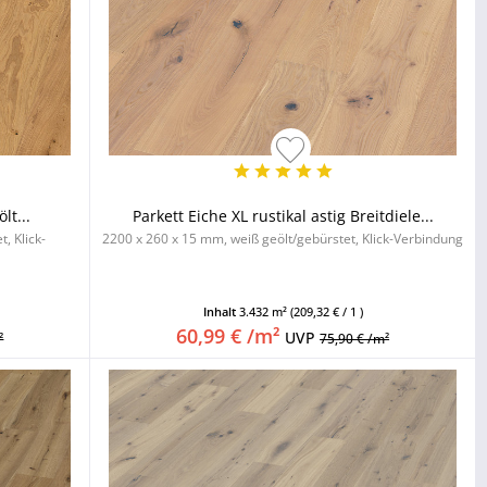
lt...
Parkett Eiche XL rustikal astig Breitdiele...
, Klick-
2200 x 260 x 15 mm, weiß geölt/gebürstet, Klick-Verbindung
Inhalt
3.432 m²
(209,32 € / 1 )
60,99 € /m²
UVP
²
75,90 € /m²