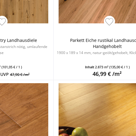
ntry Landhausdiele
Parkett Eiche rustikal Landhaus
Handgehobelt
stanstrich nötig, umlaufende
se
1900 x 189 x 14 mm, natur-geölt/gehobelt, Kli
²
(101,05 € / 1 )
Inhalt
2.873 m²
(135,00 € / 1 )
46,99 € /m²
UVP
47,90 € /m²