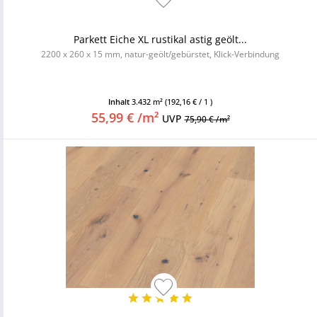
Parkett Eiche XL rustikal astig geölt...
2200 x 260 x 15 mm, natur-geölt/gebürstet, Klick-Verbindung
Inhalt
3.432 m²
(192,16 € / 1 )
55,99 € /m²
UVP
75,90 € /m²