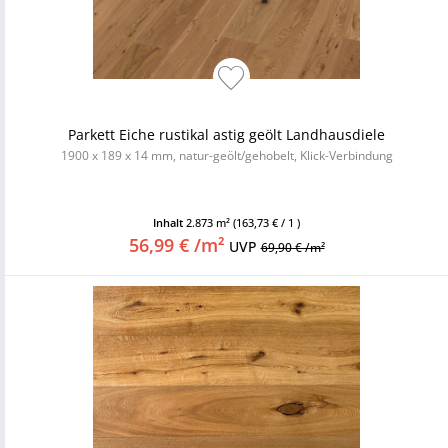
Parkett Eiche rustikal astig geölt Landhausdiele
1900 x 189 x 14 mm, natur-geölt/gehobelt, Klick-Verbindung
Inhalt
2.873 m²
(163,73 € / 1 )
56,99 € /m²
UVP
69,90 € /m²