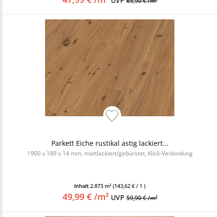
UVP
65,90 € /m²
Parkett Eiche rustikal astig lackiert...
1900 x 189 x 14 mm, mattlackiert/gebürstet, Klick-Verbindung
Inhalt
2.873 m²
(143,62 € / 1 )
49,99 € /m²
UVP
59,90 € /m²