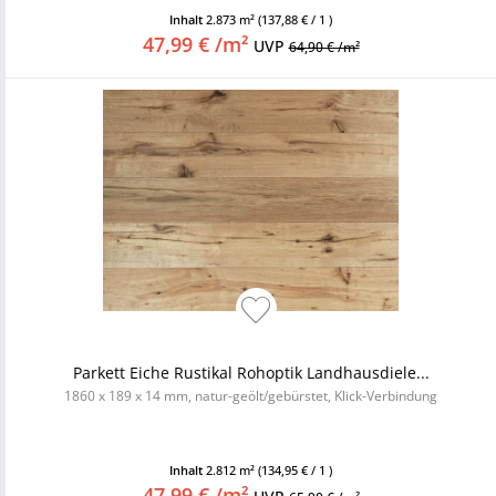
Inhalt
2.873 m²
(137,88 € / 1 )
47,99 € /m²
UVP
64,90 € /m²
Parkett Eiche Rustikal Rohoptik Landhausdiele...
1860 x 189 x 14 mm, natur-geölt/gebürstet, Klick-Verbindung
Inhalt
2.812 m²
(134,95 € / 1 )
47,99 € /m²