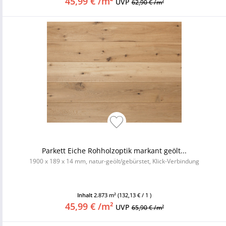
45,99 € /m²
UVP
62,90 € /m²
Parkett Eiche Rohholzoptik markant geölt...
1900 x 189 x 14 mm, natur-geölt/gebürstet, Klick-Verbindung
Inhalt
2.873 m²
(132,13 € / 1 )
45,99 € /m²
UVP
65,90 € /m²