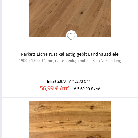
Parkett Eiche rustikal astig geölt Landhausdiele
1900 x 189 x 14 mm, natur-geölt/gehobelt, Klick-Verbindung
Inhalt
2.873 m²
(163,73 € / 1 )
56,99 € /m²
UVP
69,90 € /m²