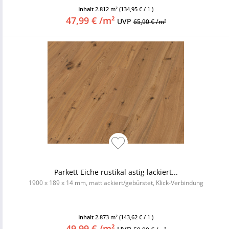
Inhalt
2.812 m²
(134,95 € / 1 )
47,99 € /m²
UVP
65,90 € /m²
Parkett Eiche rustikal astig lackiert...
1900 x 189 x 14 mm, mattlackiert/gebürstet, Klick-Verbindung
Inhalt
2.873 m²
(143,62 € / 1 )
49,99 € /m²