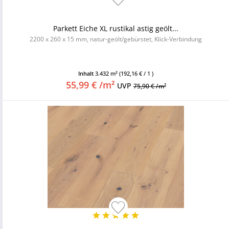
Parkett Eiche XL rustikal astig geölt...
2200 x 260 x 15 mm, natur-geölt/gebürstet, Klick-Verbindung
Inhalt
3.432 m²
(192,16 € / 1 )
55,99 € /m²
UVP
75,90 € /m²