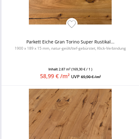
Parkett Eiche Gran Torino Super Rustikal...
1900 x 189 x 15 mm, natur-geölt/tief-gebürstet, Klick-Verbindung
Inhalt
2.87 m²
(169,30 € / 1 )
58,99 € /m²
UVP
69,90 € /m²