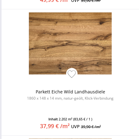
UVP
59,90 € /m²
Parkett Eiche Wild Landhausdiele
1860 x 148 x 14 mm, natur-geölt, Klick-Verbindung
Inhalt
2.202 m²
(83,65 € / 1 )
37,99 € /m²
UVP
39,90 € /m²