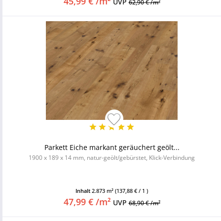
45,99 € /m²
UVP
62,90 € /m²
Parkett Eiche markant geräuchert geölt...
1900 x 189 x 14 mm, natur-geölt/gebürstet, Klick-Verbindung
Inhalt
2.873 m²
(137,88 € / 1 )
47,99 € /m²
UVP
68,90 € /m²