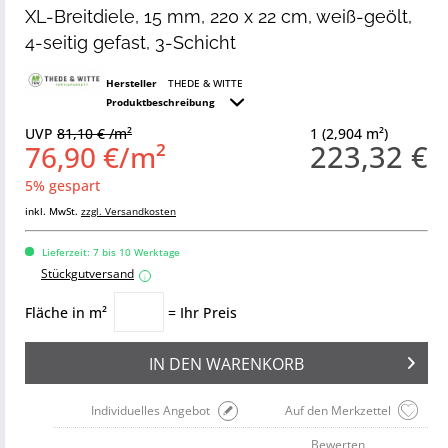
XL-Breitdiele, 15 mm, 220 x 22 cm, weiß-geölt,
4-seitig gefast, 3-Schicht
Hersteller
THEDE & WITTE
Produktbeschreibung
UVP
81,10 € /m²
1 (2,904 m²)
223,32 €
76,90 €/m²
5% gespart
inkl. MwSt.
zzgl. Versandkosten
Lieferzeit: 7 bis 10 Werktage
Stückgutversand
i
Fläche in m²
= Ihr Preis
IN DEN
WARENKORB
Individuelles Angebot
Auf den Merkzettel
Bewerten