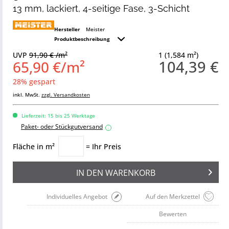
13 mm, lackiert, 4-seitige Fase, 3-Schicht
Hersteller
Meister
Produktbeschreibung
UVP
91,90 € /m²
1 (1,584 m²)
104,39 €
65,90 €/m²
28% gespart
inkl. MwSt.
zzgl. Versandkosten
Lieferzeit: 15 bis 25 Werktage
Paket- oder Stückgutversand
i
Fläche in m²
= Ihr Preis
IN DEN
WARENKORB
Individuelles Angebot
Auf den Merkzettel
Bewerten